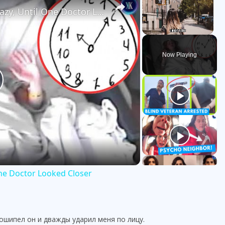
Everyone Thought She Went Crazy, Until One Doctor Looked Closer
Unmute
Now Playing
ne Doctor Looked Closer
ошипел он и дважды ударил меня по лицу.