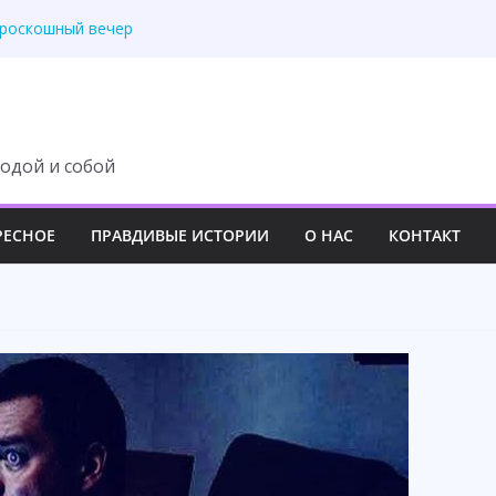
ит с наследства ни
 роскошный вечер
у семьи навсегда
третила правду
 изменила свою жизнь
одой и собой
РЕСНОЕ
ПРАВДИВЫЕ ИСТОРИИ
О НАС
КОНТАКТ