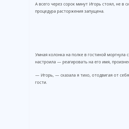
А всего через сорок минут Игорь стоял, не в 
i
процедура расторжения запущена.
d
e
Умная колонка на полке в гостиной моргнула с
o
настроила — реагировать на его имя, произне
— Игорь, — сказала я тихо, отодвигая от себя
гости.