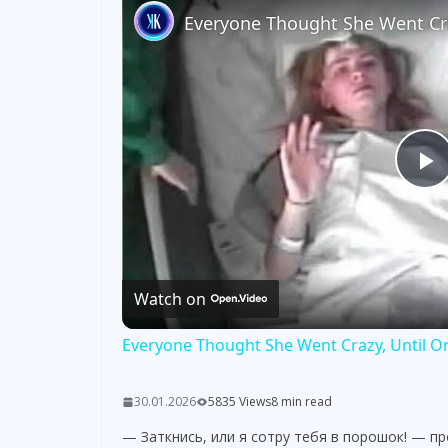
P
l
Watch on
a
Everyone Thought She Went Crazy, Until O
y
30.01.2026
5835 Views
8 min read
V
— Заткнись, или я сотру тебя в порошок! — пр