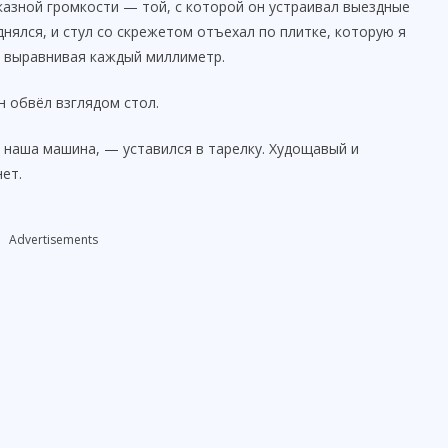
казной громкости — той, с которой он устраивал выездные
днялся, и стул со скрежетом отъехал по плитке, которую я
 выравнивая каждый миллиметр.
н обвёл взглядом стол.
 наша машина, — уставился в тарелку. Худощавый и
нет.
Advertisements