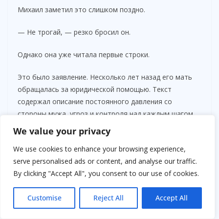
Михаил заметил это слишком поздно.
— Не трогай, — резко бросил он.
Однако она уже читала первые строки.
Это было заявление. Несколько лет назад его мать
обращалась за юридической помощью. Текст
содержал описание постоянного давления со
стороны мужа, угроз и контроля над каждым шагом.
Внизу стояла подпись женщины и дата.
We value your privacy
Лиза подняла глаза.
We use cookies to enhance your browsing experience,
serve personalised ads or content, and analyse our traffic.
— Что это?
By clicking "Accept All", you consent to our use of cookies.
Михаил побледнел.
Customise
Reject All
Accept All
— Старые бумаги. Не твое дело.