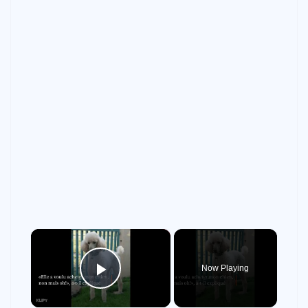
×
Now Playing
Play Video