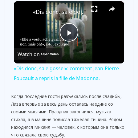
×
«Dis donc, sale gosse!»: comment Jean-Pierre Foucault a repris la fille de Madonna.
P
Watch on
l
«Dis donc, sale gosse!»: comment Jean-Pierre
a
Foucault a repris la fille de Madonna.
y
Когда последние гости разъехались после свадьбы,
Лиза впервые за весь день осталась наедине со
своими мыслями. Праздник закончился, музыка
V
стихла, а в машине повисла тяжелая тишина. Рядом
находился Михаил — человек, с которым она только
i
что связала свою судьбу.