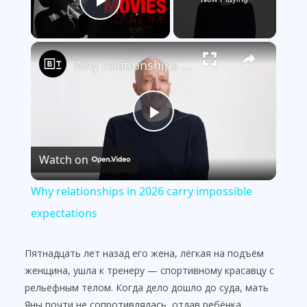
Play Video
×
Why relationships in 2026 carry impossible expectations
P
Watch on
l
Why relationships in 2026 carry impossible
a
expectations
y
Пятнадцать лет назад его жена, лёгкая на подъём
женщина, ушла к тренеру — спортивному красавцу с
рельефным телом. Когда дело дошло до суда, мать
V
Яны почти не сопротивлялась, отдав ребёнка.