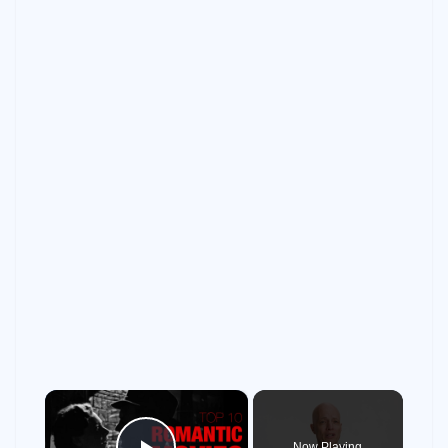
×
Now Playing