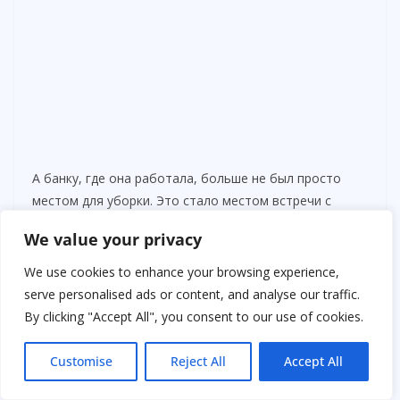
А банку, где она работала, больше не был просто
местом для уборки. Это стало местом встречи с
людьми, с которыми она постепенно
We value your privacy
восстанавливала свой голос. Каждый день она
открывала дверь и говорила: «Доброе утро», — и
We use cookies to enhance your browsing experience,
слышала в ответ улыбки и теплоту.
serve personalised ads or content, and analyse our traffic.
By clicking "Accept All", you consent to our use of cookies.
Так медленно, шаг за шагом, Аля вернула себе жизнь,
которая казалась потерянной навсегда. И каждое
Customise
Reject All
Accept All
новое слово, каждый новый взгляд, каждое новое
чувство были как маленькое чудо — доказательство