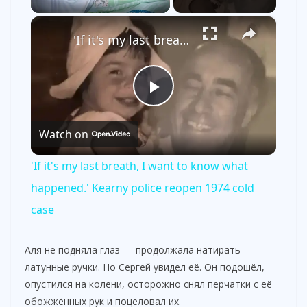
×
'If it's my last breath, I want to know what happened.' Kearny police reopen 1974 cold case
P
Watch on
l
'If it's my last breath, I want to know what
a
happened.' Kearny police reopen 1974 cold
case
y
Аля не подняла глаз — продолжала натирать
V
латунные ручки. Но Сергей увидел её. Он подошёл,
опустился на колени, осторожно снял перчатки с её
обожжённых рук и поцеловал их.