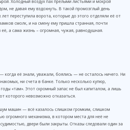
ырой. Холодный воздух пах прелыми листьями и мокрой
дом, не давая ему вздохнуть. В такой промозглый день
 лет переступила ворота, которые до этого отделяли её от
замков смолк, и на смену ему пришла странная, почти
её, а сама жизнь – огромная, чужая, равнодушная.
— когда её знали, уважали, боялись — не осталось ничего. Ни
накомых, ни счета в банке. Только несколько купюр,
 годы «там». Этот скромный запас не был капиталом, а лишь
 от которого невозможно отказаться.
, шум машин — всё казалось слишком громким, слишком
ю огромного механизма, в котором места для неё не
с судимостью, двери были закрыты. Отказы следовали один за