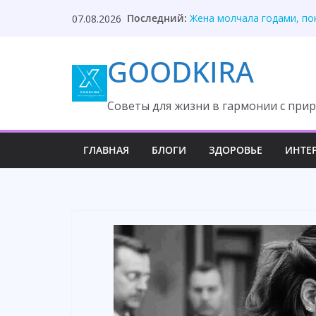
Skip
Последний:
Невестка раскрыла ковар
07.08.2026
to
Жена молчала годами, по
Отец нашёл дочь благода
content
GOODKIRA
Дети выгнали вдову посл
Он потерял самое дорого
Cоветы для жизни в гармонии с прир
ГЛАВНАЯ
БЛОГИ
ЗДОРОВЬЕ
ИНТЕ