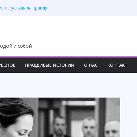
ный план свекрови
ка не услышала правду
ря анализу ДНК
е похорон мужа
е навсегда сам
одой и собой
РЕСНОЕ
ПРАВДИВЫЕ ИСТОРИИ
О НАС
КОНТАКТ