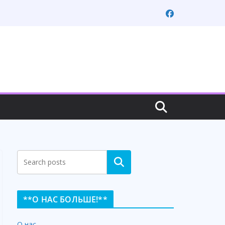
Search
**О НАС БОЛЬШЕ!**
О нас