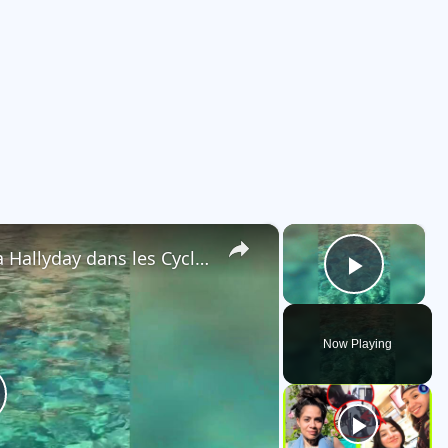
×
×
L'escapade fraîcheur de Laeticia Hallyday dans les Cyclades.
Play V
Now Playing