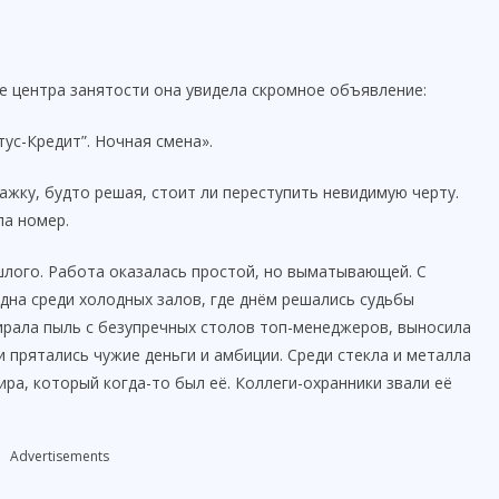
кле центра занятости она увидела скромное объявление:
тус-Кредит”. Ночная смена».
жку, будто решая, стоит ли переступить невидимую черту.
а номер.
ошлого. Работа оказалась простой, но выматывающей. С
одна среди холодных залов, где днём решались судьбы
рала пыль с безупречных столов топ-менеджеров, выносила
 прятались чужие деньги и амбиции. Среди стекла и металла
ра, который когда-то был её. Коллеги-охранники звали её
Advertisements