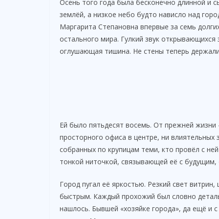
Осень того года была бесконечно длинной и с
землёй, а низкое небо будто нависло над горо
Маргарита Степановна впервые за семь долгих
остального мира. Гулкий звук открывающихся 
оглушающая тишина. Не стены теперь держали 
Ей было пятьдесят восемь. От прежней жизни 
просторного офиса в центре, ни влиятельных з
собранных по крупицам теми, кто провёл с ней
тонкой ниточкой, связывающей её с будущим,
Город пугал её яркостью. Резкий свет витрин
быстрым. Каждый прохожий был словно деталь
нашлось. Бывшей «хозяйке города», да ещё и 