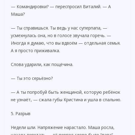
— Командировки? — переспросил Виталий. — А
Маша?
— Ты справишься. Ты ведь у нас суперпапа, —
усмехнулась она, но в голосе звучала горечь. —
Иногда я думаю, что вы вдвоём — отдельная семья.
А я просто приживалка.
Слова ударили, как пощёчина.
— Ты это серьёзно?
— А ты попробуй быть женщиной, которую ребёнок
не узнаёт, — сжала губы Кристина и ушла в спальню.
5. Разрыв
Недели шли. Напряжение нарастало. Маша росла,
начала лепетать — её первое слово было “папа”.