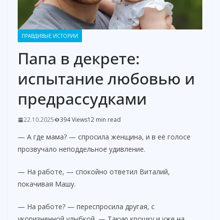
ПРАВДИВЫЕ ИСТОРИИ
Папа в декрете:
испытание любовью и
предрассудками
22.10.2025
394 Views
12 min read
— А где мама? — спросила женщина, и в её голосе
прозвучало неподдельное удивление.
— На работе, — спокойно ответил Виталий,
покачивая Машу.
— На работе? — переспросила другая, с
укоризненной улыбкой. — Такую крошку и уже на