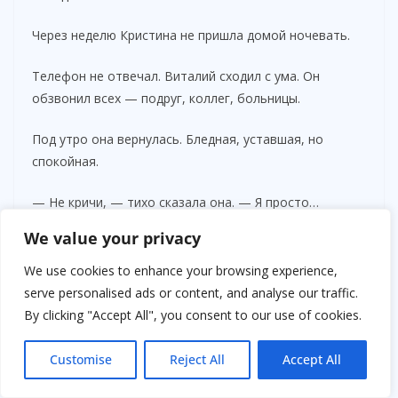
Через неделю Кристина не пришла домой ночевать.
Телефон не отвечал. Виталий сходил с ума. Он
обзвонил всех — подруг, коллег, больницы.
Под утро она вернулась. Бледная, уставшая, но
спокойная.
— Не кричи, — тихо сказала она. — Я просто…
сбежала от всего.
We value your privacy
— От нас?
We use cookies to enhance your browsing experience,
serve personalised ads or content, and analyse our traffic.
Она долго молчала.
By clicking "Accept All", you consent to our use of cookies.
— Нет. От себя. Я не знаю, кто я, Витя. Мать, жена,
Customise
Reject All
Accept All
руководитель — всё вместе, и никого в этом нет. Я
просто устала быть сильной.