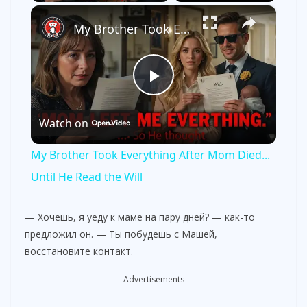
×
My Brother Took Everything After Mom Died... Until He Read the Will
P
Watch on
l
My Brother Took Everything After Mom Died...
a
Until He Read the Will
y
— Хочешь, я уеду к маме на пару дней? — как-то
предложил он. — Ты побудешь с Машей,
восстановите контакт.
V
Advertisements
i