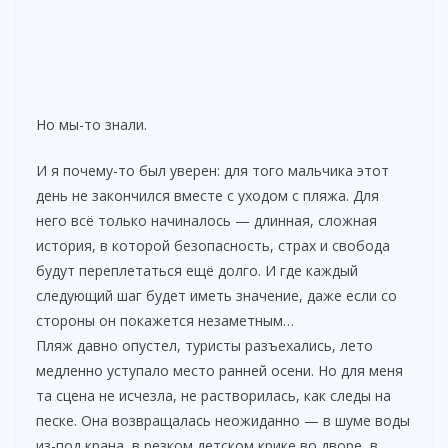
Но мы-то знали.
И я почему-то был уверен: для того мальчика этот
день не закончился вместе с уходом с пляжа. Для
него всё только начиналось — длинная, сложная
история, в которой безопасность, страх и свобода
будут переплетаться ещё долго. И где каждый
следующий шаг будет иметь значение, даже если со
стороны он покажется незаметным…
Пляж давно опустел, туристы разъехались, лето
медленно уступало место ранней осени. Но для меня
та сцена не исчезла, не растворилась, как следы на
песке. Она возвращалась неожиданно — в шуме воды
из-под крана, в резком детском крике во дворе, в