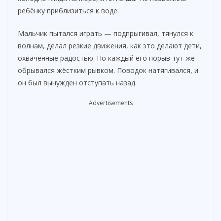
ребёнку приблизиться к воде.
V
Мальчик пытался играть — подпрыгивал, тянулся к
волнам, делал резкие движения, как это делают дети,
i
охваченные радостью. Но каждый его порыв тут же
обрывался жёстким рывком. Поводок натягивался, и
d
он был вынужден отступать назад.
Advertisements
e
o