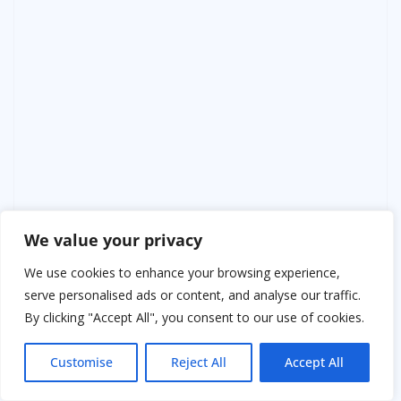
We value your privacy
Когда я говорил, перед глазами снова вставал тот
мальчик — мокрый, дрожащий, с этим нелепым
We use cookies to enhance your browsing experience,
ремнём на поясе. Я поймал себя на том, что сжимаю
serve personalised ads or content, and analyse our traffic.
кулаки.
By clicking "Accept All", you consent to our use of cookies.
— Вы заметили, — осторожно спросила женщина,
Customise
Reject All
Accept All
делавшая записи, — как он реагировал на неё?