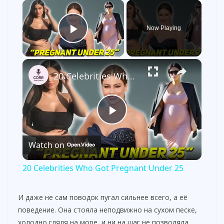
×
Now Playing
Play Video
×
20 Celebrities Who Got Pregnant Under 25
P
Watch on
l
20 Celebrities Who Got Pregnant Under 25
a
И даже не сам поводок пугал сильнее всего, а её
поведение. Она стояла неподвижно на сухом песке,
y
холодно глядя на море, и ни на шаг не позволяла