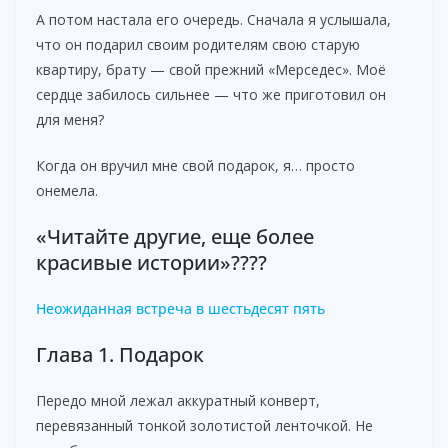
y
А потом настала его очередь. Сначала я услышала,
что он подарил своим родителям свою старую
квартиру, брату — свой прежний «Мерседес». Моё
V
сердце забилось сильнее — что же приготовил он
для меня?
i
Когда он вручил мне свой подарок, я… просто
онемела.
d
«Читайте другие, еще более
e
красивые истории»????
Неожиданная встреча в шестьдесят пять
o
Глава 1. Подарок
Передо мной лежал аккуратный конверт,
перевязанный тонкой золотистой ленточкой. Не