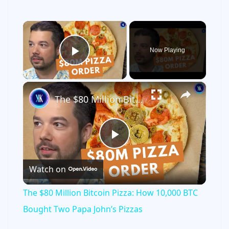
×
Now Playing
Play Video
×
The $80 Million Bitcoin Pizza: How 10,000 BTC Bought Two Papa John’s Pizzas
P
Watch on
l
The $80 Million Bitcoin Pizza: How 10,000 BTC
a
Bought Two Papa John’s Pizzas