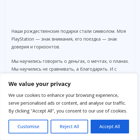
Наши рождественские подарки стали символом. Моя
PlayStation — знак внимания, его поездка — знак
доверия и горизонтов.
Мы научились говорить о деньгах, о мечтах, о планах.
Мы научились не сравнивать, а благодарить. И с
каждым днём мне всё яснее: тот конверт с билетами
We value your privacy
действительно перевернул мою жизнь.
We use cookies to enhance your browsing experience,
В тот день у нас дома пахло хвоей, печёными
serve personalised ads or content, and analyse our traffic.
яблоками и корицей. Снег хлопьями падал за окном, а
By clicking "Accept All", you consent to our use of cookies.
я, держа в руках коробку с PlayStation, чувствовала,
как от волнения холодеют пальцы. Полгода
Customise
Reject All
Accept All
откладывать каждую мелочь из чаевых — это было
испытание, но мысль о его улыбке стоила того.