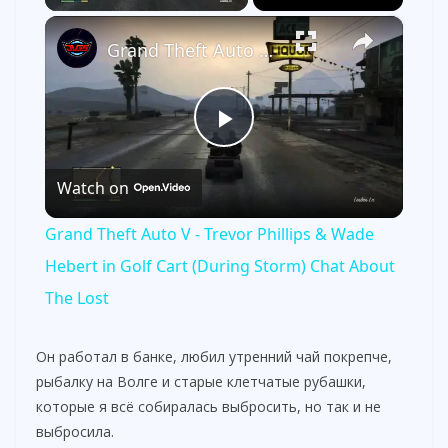
×
Grand Theft Auto V - Trevor Phillips & Wade Hebert in Golf Cart (During Storm) Chat About The Lost
P
Watch on
l
Grand Theft Auto V - Trevor Phillips & Wade
a
Hebert in Golf Cart (During Storm) Chat About
The Lost
y
Он работал в банке, любил утренний чай покрепче,
V
рыбалку на Волге и старые клетчатые рубашки,
которые я всё собиралась выбросить, но так и не
выбросила.
i