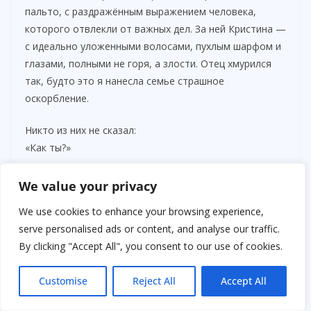
пальто, с раздражённым выражением человека,
которого отвлекли от важных дел. За ней Кристина —
с идеально уложенными волосами, пухлым шарфом и
глазами, полными не горя, а злости. Отец хмурился
так, будто это я нанесла семье страшное
оскорбление.
Никто из них не сказал:
«Как ты?»
Никто не произнёс имени Миши.
We value your privacy
Первой начала Кристина:
We use cookies to enhance your browsing experience,
— Ты вообще понимаешь, что натворила?!
serve personalised ads or content, and analyse our traffic.
By clicking "Accept All", you consent to our use of cookies.
Я спокойно посмотрела на неё:
— Понимаю.
Customise
Reject All
Accept All
— Наши вещи свалены у родителей в гостиной как