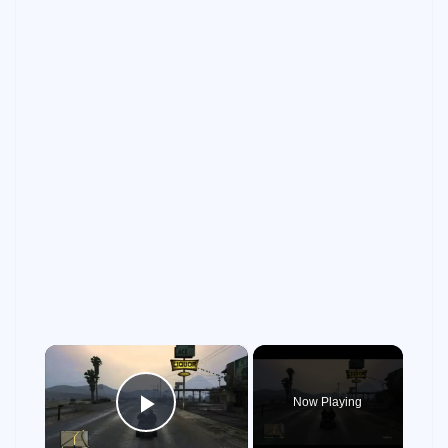
×
Now Playing
Play Video