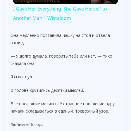
l
I Gave Her Everything. She Gave Herself to
a
Another Man | Wistaloom
y
Она медленно поставила чашку на стол и отвела
взгляд.
V
— Я долго думала, говорить тебе или нет, — тихо
сказала она.
i
Я сглотнул.
d
В голове крутились десятки мыслей.
Все последние месяцы её странное поведение вдруг
e
начали складываться в единый, тревожный узор.
o
Любимые блюда.