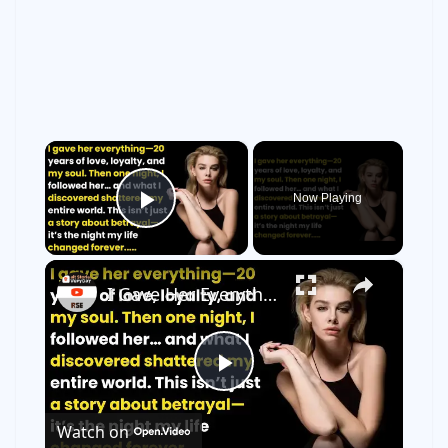
×
Now Playing
Play Video
×
I Gave Her Everything. She Gave Herself to Another Man | Wistaloom
P
Watch on