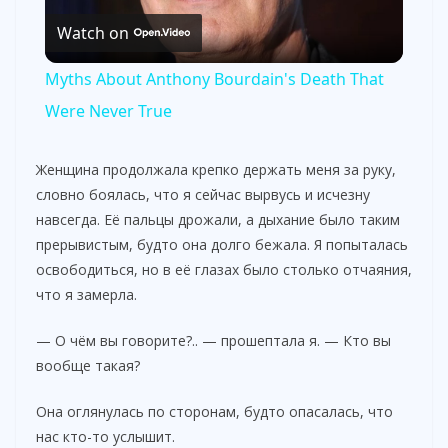
Watch on
l
Myths About Anthony Bourdain's Death That
a
Were Never True
y
Женщина продолжала крепко держать меня за руку,
словно боялась, что я сейчас вырвусь и исчезну
навсегда. Её пальцы дрожали, а дыхание было таким
V
прерывистым, будто она долго бежала. Я попыталась
освободиться, но в её глазах было столько отчаяния,
i
что я замерла.
— О чём вы говорите?.. — прошептала я. — Кто вы
d
вообще такая?
e
Она оглянулась по сторонам, будто опасалась, что
нас кто-то услышит.