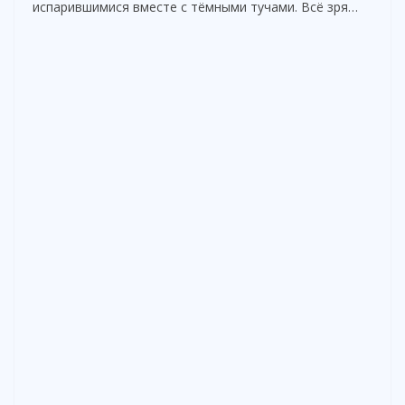
испарившимися вместе с тёмными тучами. Всё зря…
d
e
o