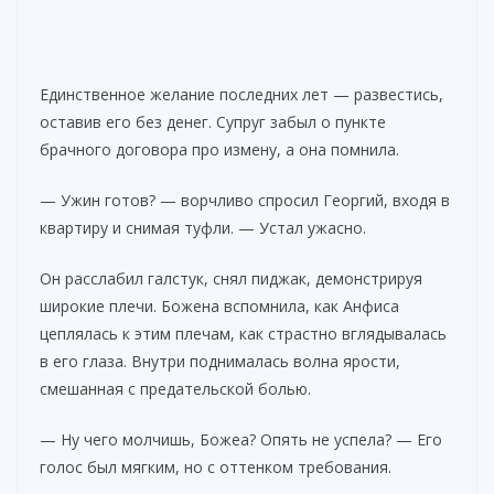
Единственное желание последних лет — развестись,
оставив его без денег. Супруг забыл о пункте
брачного договора про измену, а она помнила.
— Ужин готов? — ворчливо спросил Георгий, входя в
квартиру и снимая туфли. — Устал ужасно.
Он расслабил галстук, снял пиджак, демонстрируя
широкие плечи. Божена вспомнила, как Анфиса
цеплялась к этим плечам, как страстно вглядывалась
в его глаза. Внутри поднималась волна ярости,
смешанная с предательской болью.
— Ну чего молчишь, Божеа? Опять не успела? — Его
голос был мягким, но с оттенком требования.