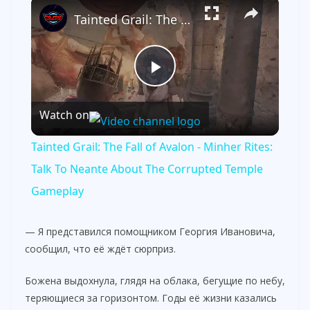
×
Tainted Grail: The Fall of Avalon - Minher Rites: Talk To Neante About The Corrupted Temple Gameplay
P
Watch on
l
Tainted Grail: The Fall of Avalon - Minher Rites:
a
Talk To Neante About The Corrupted Temple
Gameplay
y
— Я представился помощником Георгия Ивановича,
V
сообщил, что её ждёт сюрприз.
Божена выдохнула, глядя на облака, бегущие по небу,
i
теряющиеся за горизонтом. Годы её жизни казались