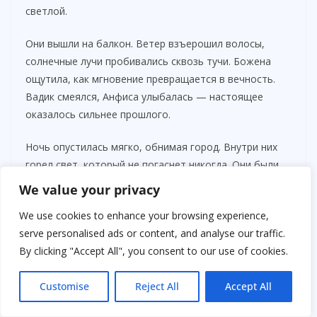
светлой.
Они вышли на балкон. Ветер взъерошил волосы,
солнечные лучи пробивались сквозь тучи. Божена
ощутила, как мгновение превращается в вечность.
Вадик смеялся, Анфиса улыбалась — настоящее
оказалось сильнее прошлого.
Ночь опустилась мягко, обнимая город. Внутри них
горел свет, который не погаснет никогда. Они были
семьёй, неразделимой и счастливой, и каждое
We value your privacy
мгновение — подарок, который стоит сохранять
We use cookies to enhance your browsing experience,
Глава 3. Возрождение и новые горизонты
serve personalised ads or content, and analyse our traffic.
By clicking "Accept All", you consent to our use of cookies.
С рассветом Божена проснулась с ощущением полной
свободы. Город ещё спал, но воздух был наполнен
Customise
Reject All
Accept All
мягким светом, который проникал сквозь занавески.