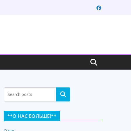
Search
**О НАС БОЛЬШЕ!**
О нас