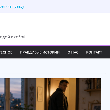
третила правду
 изменила свою жизнь
ит с наследства ни
 роскошный вечер
у семьи навсегда
одой и собой
РЕСНОЕ
ПРАВДИВЫЕ ИСТОРИИ
О НАС
КОНТАКТ