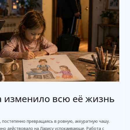
 изменило всю её жизнь
 постепенно превращаясь в ровную, аккуратную чашу.
но действовало на Ларису успокаивающе. Работа с