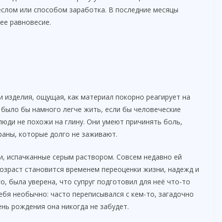
еслом или способом заработка. В последние месяцы
ее равновесие.
 изделия, ощущая, как материал покорно реагирует на
о было бы намного легче жить, если бы человеческие
люди не похожи на глину. Они умеют причинять боль,
раны, которые долго не заживают.
и, испачканные серым раствором. Совсем недавно ей
возраст становится временем переоценки жизни, надежд и
, была уверена, что супруг подготовил для неё что-то
ебя необычно: часто переписывался с кем-то, загадочно
ень рождения она никогда не забудет.