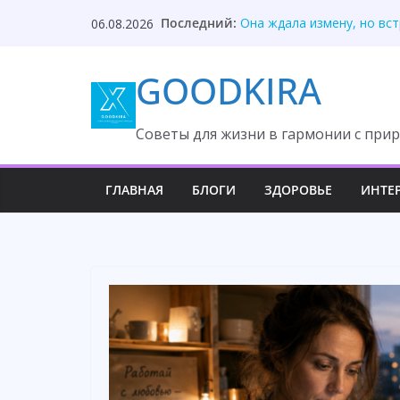
Skip
Последний:
Она ждала измену, но вс
06.08.2026
to
После унижения невестка
Твой приблудыш не получ
content
GOODKIRA
Они забыли, кто оплатил
Один торт изменил судьб
Cоветы для жизни в гармонии с прир
ГЛАВНАЯ
БЛОГИ
ЗДОРОВЬЕ
ИНТЕ