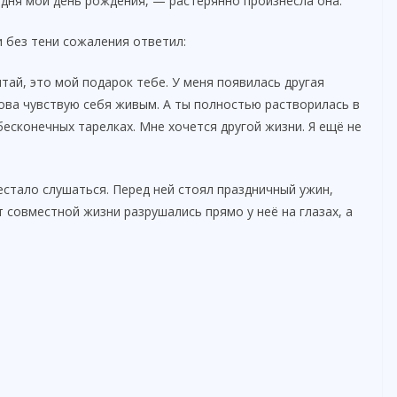
дня мой день рождения, — растерянно произнесла она.
 без тени сожаления ответил:
ай, это мой подарок тебе. У меня появилась другая
нова чувствую себя живым. А ты полностью растворилась в
 бесконечных тарелках. Мне хочется другой жизни. Я ещё не
естало слушаться. Перед ней стоял праздничный ужин,
 совместной жизни разрушались прямо у неё на глазах, а