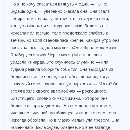
Но я не хочу оказаться втянутым один. — Ты не
будешь один, — уверенно сказала она. Она стала
собирать материалы, встречаться с адвокатами,
консультироваться с журналистами. Болезнь не
исчезла полностью, тело продолжало слабеть к
вечеру, но воля становилась крепче. Каждое утро она
просыпалась с одной мыслью: «Он забрал мою жизнь.
Я заберу его мир». Через месяц Мэгги впервые
увидела Ричарда. Это случилось случайно — или
судьба решила ускорить события. Она выходила из
больницы после очередного обследования, когда
знакомый голос прорезал шум парковки. — Мэгги? Он
стоял возле своего автомобиля — роскошного,
блестящего, словно символ жизни, которой она
больше не принадлежала. На нём дорогой костюм,
идеально сидящий, улыбающееся лицо, которое она
некогда обожала. Но в глазах мелькнула тревога. Она
изменилась. Была худее, бледнее, но в её взгляде