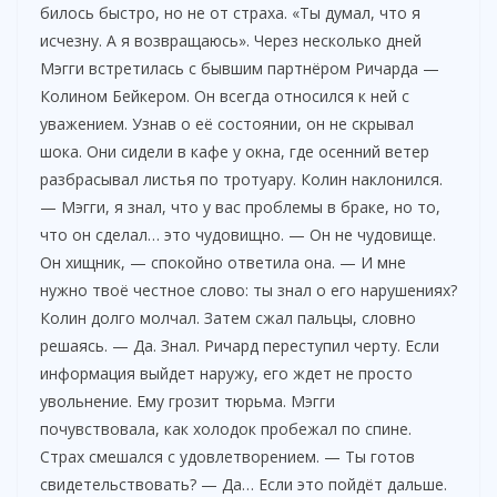
билось быстро, но не от страха. «Ты думал, что я
исчезну. А я возвращаюсь». Через несколько дней
Мэгги встретилась с бывшим партнёром Ричарда —
Колином Бейкером. Он всегда относился к ней с
уважением. Узнав о её состоянии, он не скрывал
шока. Они сидели в кафе у окна, где осенний ветер
разбрасывал листья по тротуару. Колин наклонился.
— Мэгги, я знал, что у вас проблемы в браке, но то,
что он сделал… это чудовищно. — Он не чудовище.
Он хищник, — спокойно ответила она. — И мне
нужно твоё честное слово: ты знал о его нарушениях?
Колин долго молчал. Затем сжал пальцы, словно
решаясь. — Да. Знал. Ричард переступил черту. Если
информация выйдет наружу, его ждет не просто
увольнение. Ему грозит тюрьма. Мэгги
почувствовала, как холодок пробежал по спине.
Страх смешался с удовлетворением. — Ты готов
свидетельствовать? — Да… Если это пойдёт дальше.