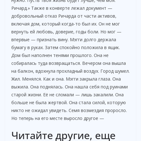
нужно. Пусть твоя жизнь будет лучше, чем моя.
Ричард.» Также в конверте лежал документ —
добровольный отказ Ричарда от части активов,
включая дом, который когда-то был их. Он не мог
вернуть ей любовь, доверие, годы боли. Но мог —
впервые — признать вину. Мэгги долго держала
бумагу в руках. Затем спокойно положила в ящик.
Дом был наполнен тенями прошлого. Она не
собиралась туда возвращаться. Вечером она вышла
на балкон, вдохнула прохладный воздух. Город шумел.
Жил. Менялся. Как и она. Мэгги закрыла глаза. Она
выжила. Она поднялась. Она нашла себя под руинами
старой жизни. Её не сломали — лишь закалили. Она
больше не была жертвой. Она стала силой, которую
никто не ожидал увидеть. Семя возмездия проросло.
Но теперь на его месте выросло другое —
Читайте другие, еще