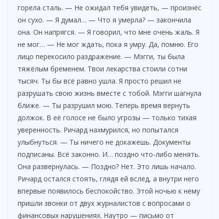
горела сталь. — Не ожидал тебя увидеть, — произнёс
он сухо. — Я думал… — Что я умерла? — закончила
она. Он напрягся. — Я говорил, что мне очень жаль. Я
не мог… — Не мог ждать, пока я умру. Да, помню. Его
лицо перекосило раздражение. — Мэгги, ты была
тяжёлым бременем. Твои лекарства стоили сотни
тысяч. Ты бы всё равно ушла. Я просто решил не
разрушать свою жизнь вместе с тобой. Мэгги шагнула
ближе. — Ты разрушил мою. Теперь время вернуть
должок. В её голосе не было угрозы — только тихая
уверенность. Ричард нахмурился, но попытался
улыбнуться. — Ты ничего не докажешь. Документы
подписаны. Всё законно. И… поздно что-либо менять.
Она развернулась. — Поздно? Нет. Это лишь начало.
Ричард остался стоять, глядя ей вслед, а внутри него
впервые появилось беспокойство. Этой ночью к нему
пришли звонки от двух журналистов с вопросами о
финансовых нарушениях. Наутро — письмо от