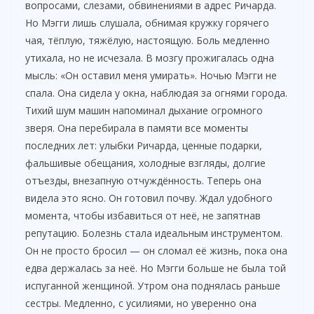
вопросами, слезами, обвинениями в адрес Ричарда.
Но Мэгги лишь слушала, обнимая кружку горячего
чая, тёплую, тяжёлую, настоящую. Боль медленно
утихала, но не исчезала. В мозгу прожигалась одна
мысль: «Он оставил меня умирать». Ночью Мэгги не
спала. Она сидела у окна, наблюдая за огнями города.
Тихий шум машин напоминал дыхание огромного
зверя. Она перебирала в памяти все моменты
последних лет: улыбки Ричарда, ценные подарки,
фальшивые обещания, холодные взгляды, долгие
отъезды, внезапную отчуждённость. Теперь она
видела это ясно. Он готовил почву. Ждал удобного
момента, чтобы избавиться от неё, не запятнав
репутацию. Болезнь стала идеальным инструментом.
Он не просто бросил — он сломал её жизнь, пока она
едва держалась за неё. Но Мэгги больше не была той
испуганной женщиной. Утром она поднялась раньше
сестры. Медленно, с усилиями, но уверенно она