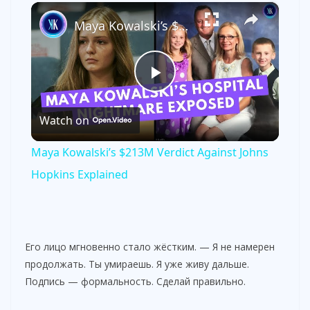
×
Maya Kowalski’s $213M Verdict Against Johns Hopkins Explained
P
Watch on
l
Maya Kowalski’s $213M Verdict Against Johns
a
Hopkins Explained
y
Его лицо мгновенно стало жёстким. — Я не намерен
V
продолжать. Ты умираешь. Я уже живу дальше.
Подпись — формальность. Сделай правильно.
i