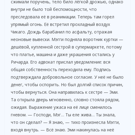
сжимали поручень, тело било лёгкой дрожью, однако
внутри не было той беспомощности, что
преследовала её в реанимации. Теперь там горел
упрямый огонь. Её встретил прохладный воздух
Чикаго. Дождь барабанил по асфальту, отражая
неоновые вывески. Мэгги подняла воротник куртки —
дешёвой, купленной сестрой в супермаркете, потому
что платье, машина и даже украшения остались у
Ричарда. Его адвокат прислал уведомление: вся
общая собственность переходила ему. Подпись
подтверждала добровольное согласие. У неё не было
денег, чтобы оспорить. Но был долгий список причин,
чтобы вернуться. Она направилась к сестре — Эми.
Та открыла дверь мгновенно, словно стояла рядом,
ожидая. Выражение ужаса на её лице сменилось
гневом. — Господи, Мэг… Ты еле жива… Ты знала,
что он сделал? — Я знаю, — тихо произнесла Мэгги,
входя внутрь. — Всё знаю. Эми накинулась на неё