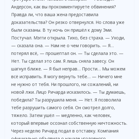
Андерсон, как вы прокомментируете обвинения?
Правда ли, что ваша жена предоставила
доказательства? Он резко отвернулся. Но слова уже
были сказаны. В ту ночь он пришёл к дому Эми.
Постучал. Мэгги открыла. Тихо, без страха. — Уходи,
— сказала она. — Нам не о чем говорить. — Я…
потерял всё, — прошептал он. — Ты сделала это. —
Нет. Ты сделал это сам. Я лишь сняла завесу. Он
шагнул ближе. — Я был неправ… Прости… Мы можем
всё исправить. Я могу вернуть тебе… — Ничего мне
не нужно от тебя. Ни прошлого, ни сожалений, ни
новой лжи. Лицо Ричарда исказилось. — Ты думаешь,
победила? Ты разрушила меня. — Нет. Я позволила
тебе разрушить самого себя. Он смотрел долго,
тяжело. Затем ушёл — медленно, как человек,
который впервые осознал собственную ничтожность.
Через неделю Ричард подал в отставку. Компания
официально объявила о начале уголовного