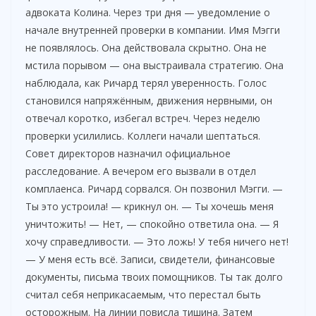
адвоката Колина. Через три дня — уведомление о
начале внутренней проверки в компании. Имя Мэгги
не появлялось. Она действовала скрытно. Она не
мстила порывом — она выстраивала стратегию. Она
наблюдала, как Ричард терял уверенность. Голос
становился напряжённым, движения нервными, он
отвечал коротко, избегал встреч. Через неделю
проверки усилились. Коллеги начали шептаться.
Совет директоров назначил официальное
расследование. А вечером его вызвали в отдел
комплаенса. Ричард сорвался. Он позвонил Мэгги. —
Ты это устроила! — крикнул он. — Ты хочешь меня
уничтожить! — Нет, — спокойно ответила она. — Я
хочу справедливости. — Это ложь! У тебя ничего нет!
— У меня есть всё. Записи, свидетели, финансовые
документы, письма твоих помощников. Ты так долго
считал себя неприкасаемым, что перестал быть
осторожным. На линии повисла тишина. Затем