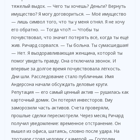
тяжелый выдох. — Чего ты хочешь? Деньги? Вернуть
имущество? Я могу договориться. — Моё имущество
— лишь символ того, что ты у меня отнял. Я не хочу
его обратно. — Тогда что?! — Чтобы ты
почувствовал, что значит потерять всё, когда ты ещё
жив. Ричард сорвался. — Ты больна. Ты сумасшедшая!
— Нет. Я выздоравливающая женщина, которой ты
помог увидеть правду. Она отключила звонок. И
впервые за долгое время почувствовала лёгкость.
Дни шли. Расследование стало публичным. Имя
Андерсона начали обсуждать деловые круги.
Репутация — его самый ценный актив — рушилась как
карточный домик. Он потерял инвесторов. Ему
заморозили часть активов. Счета проверяли,
прошлые сделки пересмотрели. Через месяц Ричард
получил уведомление: временное отстранение. Он
вышел из офиса, шатаясь, словно после удара. На
тротуаре стоял человек с камерой. — Господин