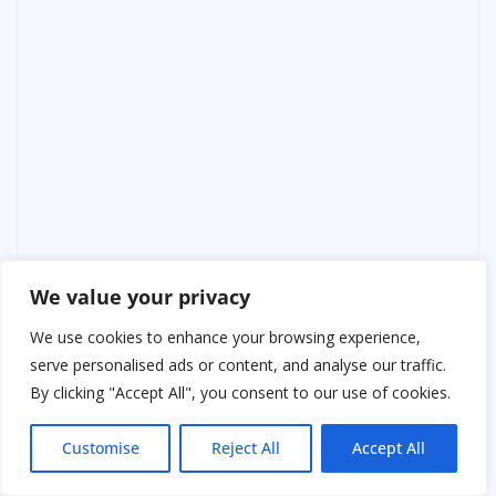
We value your privacy
Глава 9. Тень старых привычек
We use cookies to enhance your browsing experience,
Казалось, отношения наладились. Но через пару
serve personalised ads or content, and analyse our traffic.
недель Яна Викторовна позвонила снова — теперь с
By clicking "Accept All", you consent to our use of cookies.
просьбой:
Customise
Reject All
Accept All
— Зоенька, тут мелочь… Мой бухгалтер заболел,