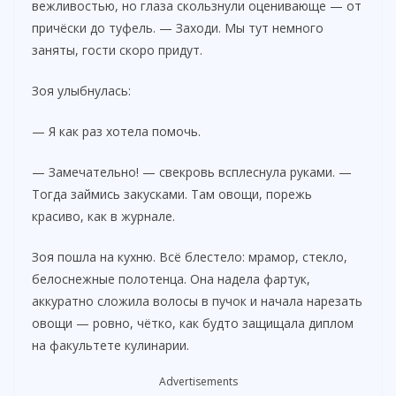
вежливостью, но глаза скользнули оценивающе — от
причёски до туфель. — Заходи. Мы тут немного
d
заняты, гости скоро придут.
e
Зоя улыбнулась:
— Я как раз хотела помочь.
o
— Замечательно! — свекровь всплеснула руками. —
Тогда займись закусками. Там овощи, порежь
красиво, как в журнале.
Зоя пошла на кухню. Всё блестело: мрамор, стекло,
белоснежные полотенца. Она надела фартук,
аккуратно сложила волосы в пучок и начала нарезать
овощи — ровно, чётко, как будто защищала диплом
на факультете кулинарии.
Advertisements