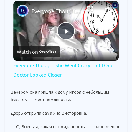
×
Everyone Thought She Went Crazy, Until One Doctor Looked Closer
P
Watch on
l
Everyone Thought She Went Crazy, Until One
a
Doctor Looked Closer
y
Вечером она пришла к дому Игоря с небольшим
букетом — жест вежливости.
V
Дверь открыла сама Яна Викторовна.
i
— О, Зоенька, какая неожиданность! — голос звенел