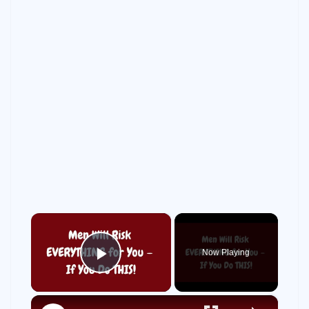
×
Now Playing
Play Video
×