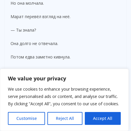
Но она молчала.
Марат перевёл взгляд на неё.
— Ты знала?
Она долго не отвечала.
Потом едва заметно кивнула.
Что-то внутри него надломилось.
We value your privacy
Не с грохотом.
We use cookies to enhance your browsing experience,
serve personalised ads or content, and analyse our traffic.
Тихо.
By clicking "Accept All", you consent to our use of cookies.
Почти без боли.
Customise
Reject All
Accept All
Будто сердце просто устало выдерживать всё сразу.