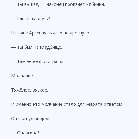
— Ты вышел, — наконец произнёс Рябинин.
— Где ваша дочь?
На лице Арсения ничего не дрогнуло.
— Ты был на кладбище.
— Там не её фотография.
Молчание.
Тяжёлое, вязкое.
И именно это молчание стало для Марата ответом.
Он шагнул вперёд.
— Она жива?