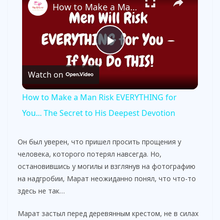
How to Make a Man Risk EVERYTHING for You... The Secret to His Deepest Devotion
P
Watch on
l
How to Make a Man Risk EVERYTHING for
a
You... The Secret to His Deepest Devotion
y
Он был уверен, что пришел просить прощения у
человека, которого потерял навсегда. Но,
остановившись у могилы и взглянув на фотографию
V
на надгробии, Марат неожиданно понял, что что-то
здесь не так…
i
Марат застыл перед деревянным крестом, не в силах