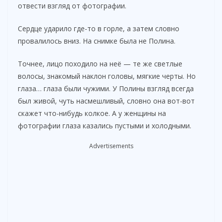
отвести взгляд от фотографии.
d
Сердце ударило где-то в горле, а затем словно
e
провалилось вниз. На снимке была не Полина.
Точнее, лицо походило на неё — те же светлые
o
волосы, знакомый наклон головы, мягкие черты. Но
глаза… глаза были чужими. У Полины взгляд всегда
был живой, чуть насмешливый, словно она вот-вот
скажет что-нибудь колкое. А у женщины на
фотографии глаза казались пустыми и холодными.
Advertisements