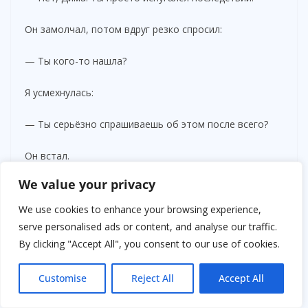
Он замолчал, потом вдруг резко спросил:
— Ты кого-то нашла?
Я усмехнулась:
— Ты серьёзно спрашиваешь об этом после всего?
Он встал.
We value your privacy
— Ты уничтожаешь нашу семью.
We use cookies to enhance your browsing experience,
— Нет, — я посмотрела ему прямо в глаза. — Я
serve personalised ads or content, and analyse our traffic.
спасаю себя.
By clicking "Accept All", you consent to our use of cookies.
Он ушёл, хлопнув дверью. И больше не приходил.
Customise
Reject All
Accept All
Через два месяца начались проблемы с ипотекой.