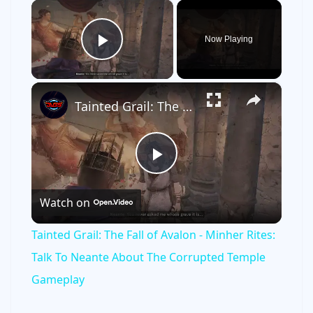
×
Now Playing
Play Video
×
Tainted Grail: The Fall of Avalon - Minher Rites: Talk To Neante About The Corrupted Temple Gameplay
P
Watch on
l
Tainted Grail: The Fall of Avalon - Minher Rites:
a
Talk To Neante About The Corrupted Temple
Gameplay
y