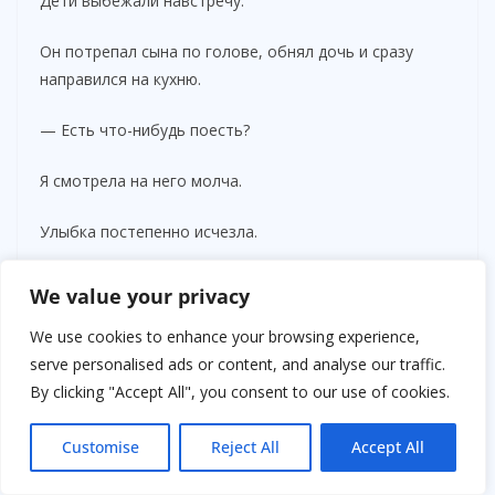
Дети выбежали навстречу.
Он потрепал сына по голове, обнял дочь и сразу
направился на кухню.
— Есть что-нибудь поесть?
Я смотрела на него молча.
Улыбка постепенно исчезла.
— Что случилось?
We value your privacy
— Нам нужно поговорить.
We use cookies to enhance your browsing experience,
serve personalised ads or content, and analyse our traffic.
Он вздохнул.
By clicking "Accept All", you consent to our use of cookies.
— Только не начинай.
Customise
Reject All
Accept All
Я впервые заметила эту фразу настолько отчетливо.