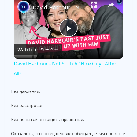
David Harbour - Not Such A "Nice Guy" After All?
P
Watch on
l
David Harbour - Not Such A "Nice Guy" After
a
All?
y
Без давления.
Без расспросов.
V
Без попыток вытащить признание.
i
Оказалось, что отец нередко обещал детям провести