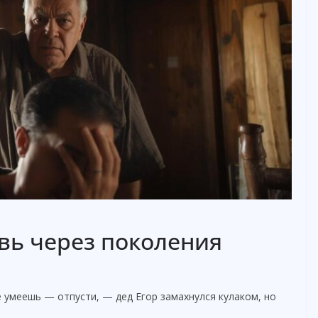
овь через поколения
не умеешь — отпусти, — дед Егор замахнулся кулаком, но