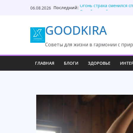
Skip
Последний:
Огонь страха сменился с
06.08.2026
to
Семейная тайна раскрыла
Я на даче пахал! — крича
content
GOODKIRA
Она два года рога носит,
Она услышала приговор, 
Cоветы для жизни в гармонии с прир
ГЛАВНАЯ
БЛОГИ
ЗДОРОВЬЕ
ИНТЕ