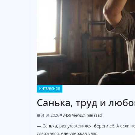
ИНТЕРЕСНОЕ
Санька, труд и люб
01.01.2026
3459 Views
21 min read
— Санька, раз уж женился, береги её. А если 
сдержался, еле удержав удар.