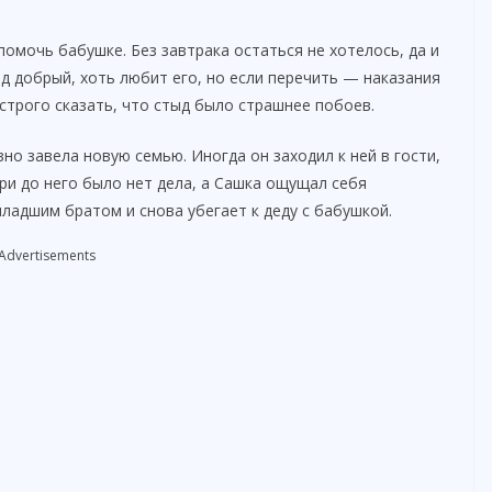
омочь бабушке. Без завтрака остаться не хотелось, да и
ед добрый, хоть любит его, но если перечить — наказания
к строго сказать, что стыд было страшнее побоев.
вно завела новую семью. Иногда он заходил к ней в гости,
ри до него было нет дела, а Сашка ощущал себя
младшим братом и снова убегает к деду с бабушкой.
Advertisements