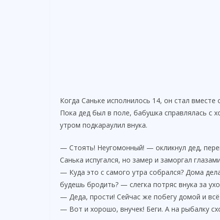
Когда Саньке исполнилось 14, он стал вместе
Пока дед был в поле, бабушка справлялась с 
утром подкараулил внука.
— Стоять! Неугомонный! — окликнул дед, пере
Санька испугался, но замер и заморгал глазами
— Куда это с самого утра собрался? Дома дела
будешь бродить? — слегка потряс внука за ухо
— Деда, прости! Сейчас же побегу домой и всё
— Вот и хорошо, внучек! Беги. А на рыбалку с