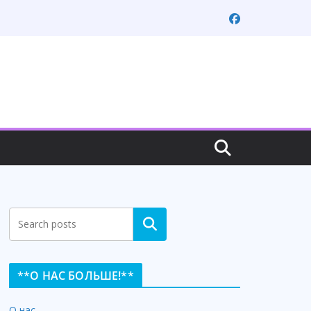
Search
**О НАС БОЛЬШЕ!**
О нас