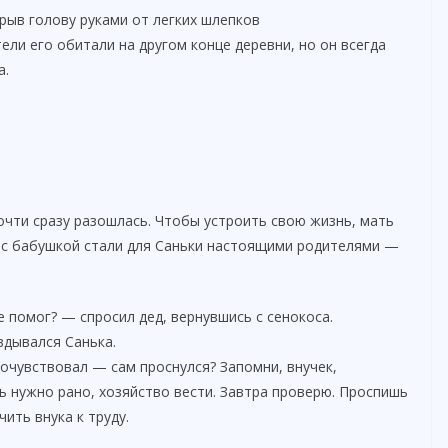
крыв голову руками от легких шлепков
тели его обитали на другом конце деревни, но он всегда
а.
очти сразу разошлась. Чтобы устроить свою жизнь, мать
д с бабушкой стали для Саньки настоящими родителями —
 помог? — спросил дед, вернувшись с сенокоса.
вдывался Санька.
почувствовал — сам проснулся? Запомни, внучек,
ь нужно рано, хозяйство вести. Завтра проверю. Проспишь
ить внука к труду.