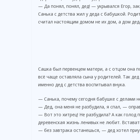
— Да понял, понял, дед! — укрывался Егор, за
Санька с детства жил у деда с бабушкой. Роди
считал настоящим домом не их дом, а дом дед
Сашка был первенцем матери, а с отцом она п
всё чаще оставляла сына у родителей. Так де
именно дед с детства воспитывал внука.
— Санька, почему сегодня бабушке с делами не
— Дед, она меня не разбудила, я спал, — опра
— Вот это хитрец! Не разбудила? А как голод 
деревенская жизнь ленивых не любит. Встават
— без завтрака останешься, — дед хотел приуч