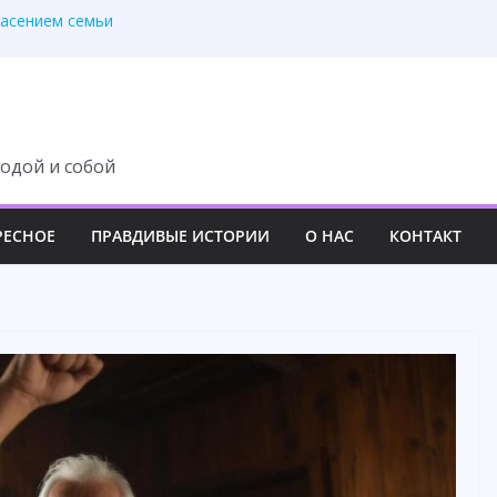
пасением семьи
сь в один вечер
л муж. А я рассматр
 — усмехнулась
но спаслась чудом
одой и собой
РЕСНОЕ
ПРАВДИВЫЕ ИСТОРИИ
О НАС
КОНТАКТ