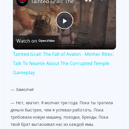
Tainted Grail: The Fall of Avalon - Minher Rites: Talk To Neante About The Corrupted Temple Gameplay
P
Watch on
l
Tainted Grail: The Fall of Avalon - Minher Rites:
a
Talk To Neante About The Corrupted Temple
Gameplay
y
— Замолчи!
V
— Нет, хватит. Я молчал три года. Пока ты тратила
деньги быстрее, чем я успевал работать. Пока
i
требовала новую машину, поездки, бренды. Пока
твой брат вытаскивал нас из каждой ямы.