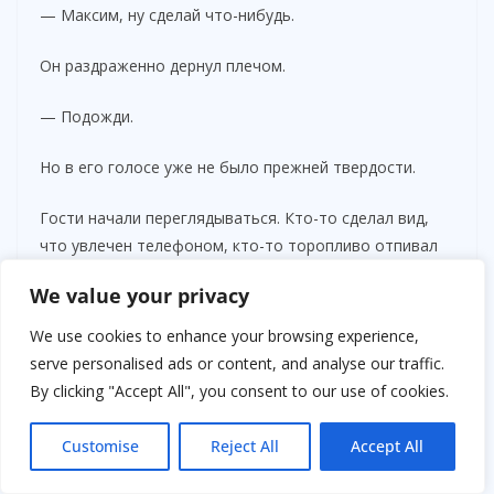
— Максим, ну сделай что-нибудь.
Он раздраженно дернул плечом.
— Подожди.
Но в его голосе уже не было прежней твердости.
Гости начали переглядываться. Кто-то сделал вид,
что увлечен телефоном, кто-то торопливо отпивал
шампанское, лишь бы не смотреть в нашу сторону.
We value your privacy
Только музыка продолжала играть слишком громко и
неуместно весело.
We use cookies to enhance your browsing experience,
serve personalised ads or content, and analyse our traffic.
Денис вдруг тихо усмехнулся.
By clicking "Accept All", you consent to our use of cookies.
— А ведь это символично.
Customise
Reject All
Accept All
Света метнула на него яростный взгляд.