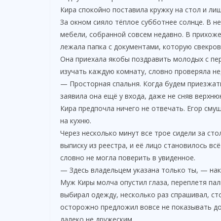
Кира спокойно поставила кружку на стол и лиш
За окном сияло тёплое субботнее солнце. В н
мебели, собранной совсем недавно. В прихоже
лежала папка с документами, которую свекров
Она приехала якобы поздравить молодых с пе
изучать каждую комнату, словно проверяла н
— Просторная спальня. Когда будем приезжат
заявила она ещё у входа, даже не сняв верхню
Кира предпочла ничего не отвечать. Егор смущ
на кухню.
Через несколько минут все трое сидели за с
выписку из реестра, и её лицо становилось вс
словно не могла поверить в увиденное.
— Здесь владельцем указана только ты, — нак
Муж Киры молча опустил глаза, переплетя пал
выбирал одежду, несколько раз спрашивал, ст
осторожно предложил вовсе не показывать док
далеко не дружеским.