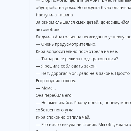
— Егор помогал делать ремонт. Вместе мы выб
обустройства дома. Но покупка была оплачен
Наступила тишина.
За окном слышался смех детей, доносившийся 
автомобиля.
Людмила Анатольевна неожиданно усмехнулас
— Очень предусмотрительно.
Кира вопросительно посмотрела на неё.
— Ты заранее решила подстраховаться?
— Я решила соблюдать закон.
— Нет, дорогая моя, дело не в законе. Прост
Егор поднял голову.
— Мама…
Она перебила его.
— Не вмешивайся. Я хочу понять, почему моег
собственного угла.
Кира спокойно отпила чай.
— Его никто никуда не ставил. Мы обсуждали э