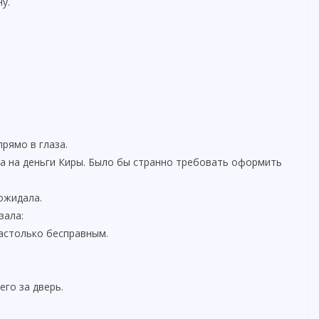
у.
рямо в глаза.
а на деньги Киры. Было бы странно требовать оформить
ожидала.
зала:
настолько бесправным.
го за дверь.