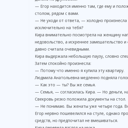
— Егор находится именно там, где ему и пол
столом, рядом с вами.
— Не уходи от ответа, — холодно произнесла
исключительно на тебя?
Кира внимательно посмотрела на женщину напр
недовольство, а искреннее замешательство и 
давно считала очевидными.
Кира выдержала небольшую паузу, словно спе
Затем спокойно произнесла:
— Потому что именно я купила эту квартиру.
Людмила Анатольевна медленно подняла голов
— Как это — ты? Вы же семья.
— Семья, — согласилась Кира. — Но деньги, н
Свекровь резко положила документы на стол.
— Не понимаю. Вы женаты уже четыре года. 
Егор нервно пошевелился на стуле, однако пр
средств, но предпочитал не вмешиваться.
Кира перевела взгляд на мужа.