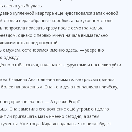
ь слегка улыбнулась.
едавно купленной квартире ещё чувствовался запах новой
й стояли неразобранные коробки, а на кухонном столе
ь попросила показать сразу после осмотра жилья.
реездом, однако с первых минут начала внимательно
едвижимость перед покупкой.
ь с мужем, остановимся именно здесь, — уверенно
ю одежду.
ённо отвёл взгляд, взял пакет с фруктами и поспешил уйти
толом. Людмила Анатольевна внимательно рассматривала
ё более напряжённым. Она то и дело поправляла причёску,
онец произнесла она. — А где же Егор?
ьцы. Она заметила его волнение ещё утром: он долго
оит ли приглашать мать именно сегодня, а затем
ументы. Уже тогда Кира догадалась, что визит будет