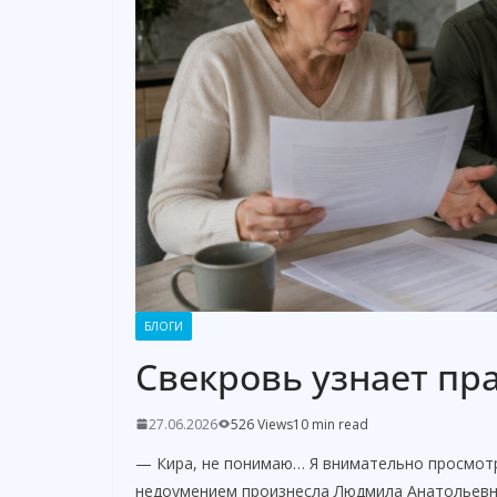
БЛОГИ
Свекровь узнает пра
27.06.2026
526 Views
10 min read
— Кира, не понимаю… Я внимательно просмотр
недоумением произнесла Людмила Анатольевн