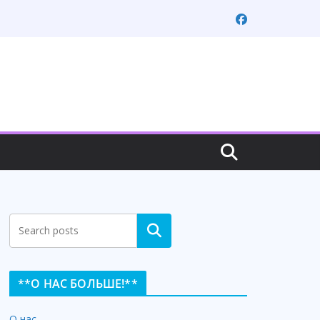
Search
**О НАС БОЛЬШЕ!**
О нас