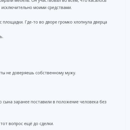
ирали мебель. Он участвовал во всём, что касалось
а исключительно моими средствами.
с площадки. Где-то во дворе громко хлопнула дверца
ь.
о ты не доверяешь собственному мужу.
о сына заранее поставили в положение человека без
тот вопрос ещё до сделки.