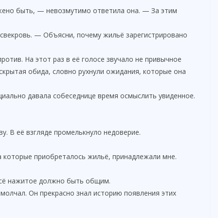
ожено быть, — невозмутимо ответила она. — За этим
 свекровь. — Объясни, почему жильё зарегистрировано
отив. На этот раз в её голосе звучало не привычное
скрытая обида, словно рухнули ожидания, которые она
циально давала собеседнице время осмыслить увиденное.
у. В её взгляде промелькнуло недоверие.
а которые приобреталось жильё, принадлежали мне.
Всё нажитое должно быть общим.
омолчал. Он прекрасно знал историю появления этих