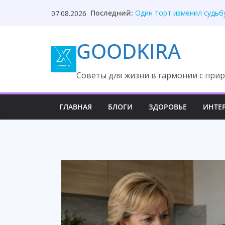
Skip
Они забыли, кто оплатил
Последний:
07.08.2026
to
Один торт изменил судьб
Она ждала измену, но вс
content
После унижения невестка
GOODKIRA
Твой приблудыш не получ
Cоветы для жизни в гармонии с прир
ГЛАВНАЯ
БЛОГИ
ЗДОРОВЬЕ
ИНТЕ