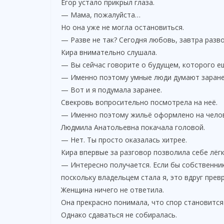
Егор устало прикрыл глаза.
— Мама, пожалуйста…
Но она уже не могла остановиться.
— Разве не так? Сегодня любовь, завтра разво
Кира внимательно слушала.
— Вы сейчас говорите о будущем, которого ещ
— Именно поэтому умные люди думают заране
— Вот и я подумала заранее.
Свекровь вопросительно посмотрела на неё.
— Именно поэтому жильё оформлено на челове
Людмила Анатольевна покачала головой.
— Нет. Ты просто оказалась хитрее.
Кира впервые за разговор позволила себе лёгк
— Интересно получается. Если бы собственник
поскольку владельцем стала я, это вдруг прев
Женщина ничего не ответила.
Она прекрасно понимала, что спор становится
Однако сдаваться не собиралась.