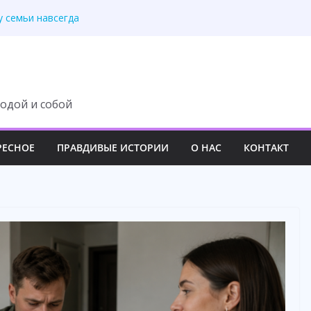
 роскошный вечер
у семьи навсегда
третила правду
 изменила свою жизнь
ит с наследства ни
одой и собой
РЕСНОЕ
ПРАВДИВЫЕ ИСТОРИИ
О НАС
КОНТАКТ