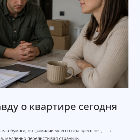
вду о квартире сегодня
ела бумаги, но фамилии моего сына здесь нет, — с
а, медленно перелистывая страницы.