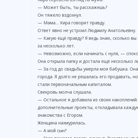
— Может быть, ты расскажешь?
Он тяжело вздохнул.
— Мама… Кира говорит правду.
Ответ явно не устроил Людмилу Анатольевну.
— Какую ещё правду? Я ведь знаю, сколько вы
за несколько лет.
— Невозможно, если начинать с нуля, — споко
Она открыла папку и достала ещё несколько л
— За год до свадьбы умерла моя бабушка. Она
города. Я долго не решалась его продавать, н
стали первоначальным капиталом.
Свекровь молча слушала.
— Остальное я добавила из своих накоплений.
дополнительные проекты, откладывала каждую
знакомства с Егором.
Женщина нахмурилась.
— А мой сын?