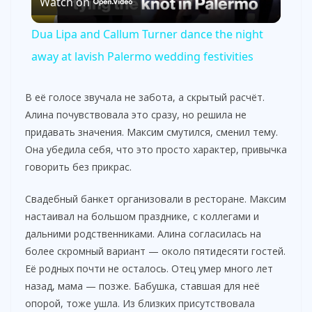
Watch on
l
Dua Lipa and Callum Turner dance the night
a
away at lavish Palermo wedding festivities
y
В её голосе звучала не забота, а скрытый расчёт.
Алина почувствовала это сразу, но решила не
придавать значения. Максим смутился, сменил тему.
V
Она убедила себя, что это просто характер, привычка
говорить без прикрас.
i
Свадебный банкет организовали в ресторане. Максим
настаивал на большом празднике, с коллегами и
d
дальними родственниками. Алина согласилась на
более скромный вариант — около пятидесяти гостей.
e
Её родных почти не осталось. Отец умер много лет
назад, мама — позже. Бабушка, ставшая для неё
o
опорой, тоже ушла. Из близких присутствовала