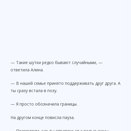
— Такие шутки редко бывают случайными, —
ответила Алина.
— В нашей семье принято поддерживать друг друга. А
ты сразу встала в позу.
— Я просто обозначила границы.
На другом конце повисла пауза.
— Посмотрим, как ты справишься с ролью жены, —