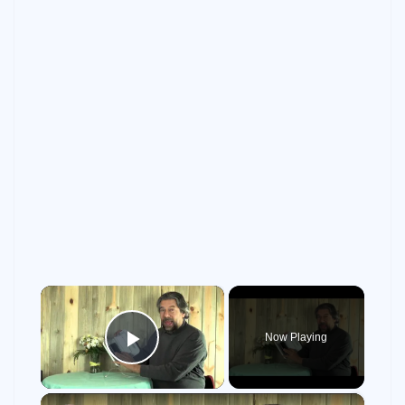
×
Now Playing
Play Video
×