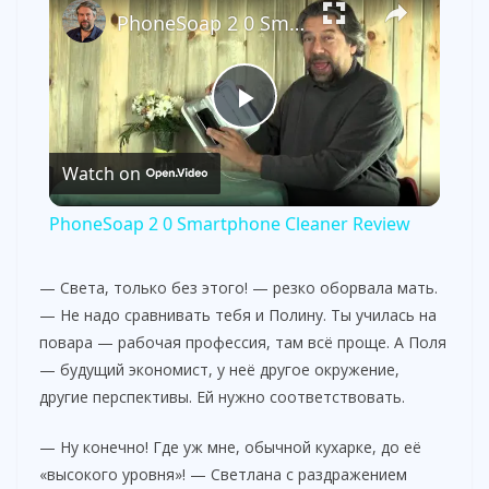
PhoneSoap 2 0 Smartphone Cleaner Review
P
Watch on
l
PhoneSoap 2 0 Smartphone Cleaner Review
a
— Света, только без этого! — резко оборвала мать.
— Не надо сравнивать тебя и Полину. Ты училась на
y
повара — рабочая профессия, там всё проще. А Поля
— будущий экономист, у неё другое окружение,
V
другие перспективы. Ей нужно соответствовать.
— Ну конечно! Где уж мне, обычной кухарке, до её
i
«высокого уровня»! — Светлана с раздражением