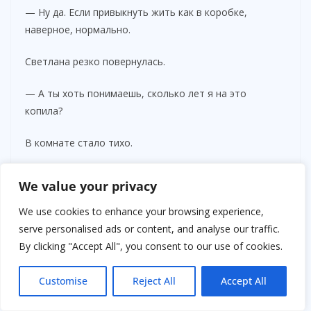
— Ну да. Если привыкнуть жить как в коробке,
наверное, нормально.
Светлана резко повернулась.
— А ты хоть понимаешь, сколько лет я на это
копила?
В комнате стало тихо.
Полина пожала плечами:
We value your privacy
— Никто тебя не заставлял.
We use cookies to enhance your browsing experience,
serve personalised ads or content, and analyse our traffic.
Именно эта фраза больнее всего ударила Светлану.
By clicking "Accept All", you consent to our use of cookies.
Никто не заставлял?
Customise
Reject All
Accept All
Она вспомнила бесконечные переводы денег.