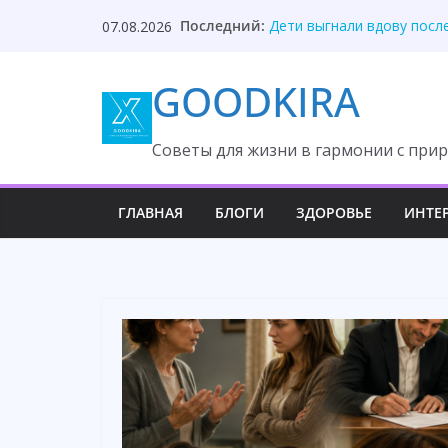
Skip
Последний:
Дети выгнали вдову посл
07.08.2026
to
Он потерял самое дорого
Невестка раскрыла ковар
content
GOODKIRA
Жена молчала годами, по
Отец нашёл дочь благода
Cоветы для жизни в гармонии с прир
ГЛАВНАЯ
БЛОГИ
ЗДОРОВЬЕ
ИНТЕ