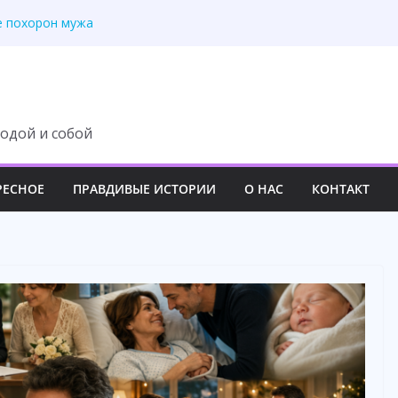
е похорон мужа
е навсегда сам
ный план свекрови
ка не услышала правду
ря анализу ДНК
одой и собой
РЕСНОЕ
ПРАВДИВЫЕ ИСТОРИИ
О НАС
КОНТАКТ