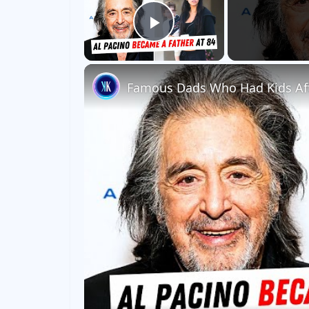
Play Video
Famous Dads Who Had Kids Aft