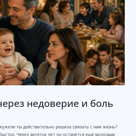
ерез недоверие и боль
еужели ты действительно решила связать с ним жизнь?
 быстро. Через десяток лет он останется ещё молодым