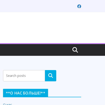
Search
**О НАС БОЛЬШЕ!**
О нас