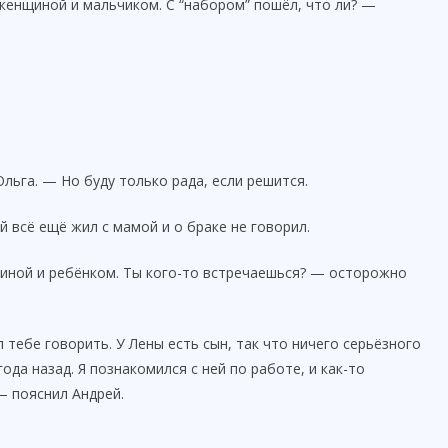
 женщиной и мальчиком. С “набором” пошёл, что ли? —
льга. — Но буду только рада, если решится.
 всё ещё жил с мамой и о браке не говорил.
щиной и ребёнком. Ты кого-то встречаешься? — осторожно
л тебе говорить. У Лены есть сын, так что ничего серьёзного
года назад. Я познакомился с ней по работе, и как-то
— пояснил Андрей.