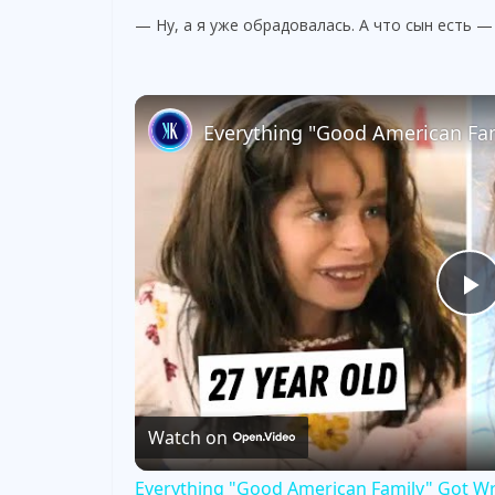
— Ну, а я уже обрадовалась. А что сын есть —
P
l
Watch on
a
Everything "Good American Family" Got W