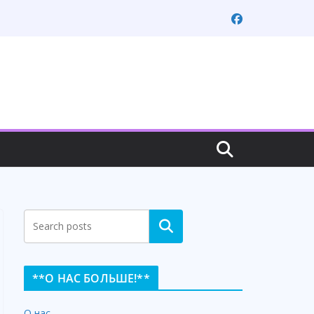
Search
**О НАС БОЛЬШЕ!**
О нас