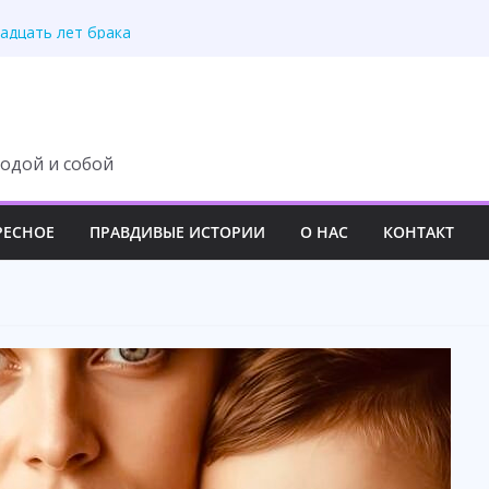
казался ошибкой
адцать лет брака
а спасла всю семью
ка не услышала правду
ря анализу ДНК
одой и собой
РЕСНОЕ
ПРАВДИВЫЕ ИСТОРИИ
О НАС
КОНТАКТ