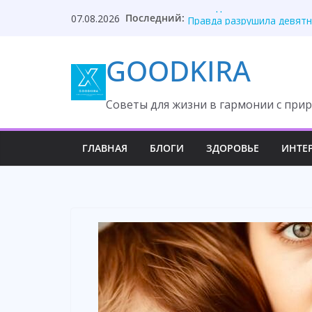
Skip
Последний:
Развод из-за миллиона о
07.08.2026
to
Правда разрушила девятн
Невестка молчала, правд
content
GOODKIRA
Жена молчала годами, по
Отец нашёл дочь благода
Cоветы для жизни в гармонии с прир
ГЛАВНАЯ
БЛОГИ
ЗДОРОВЬЕ
ИНТЕ