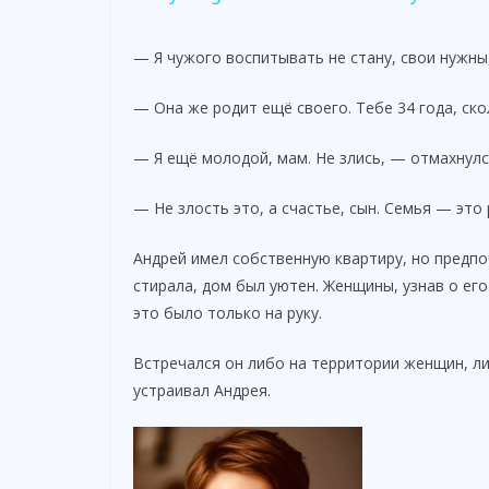
y
— Я чужого воспитывать не стану, свои нужны
V
— Она же родит ещё своего. Тебе 34 года, ск
i
— Я ещё молодой, мам. Не злись, — отмахнулс
d
— Не злость это, а счастье, сын. Семья — это
Андрей имел собственную квартиру, но предпо
e
стирала, дом был уютен. Женщины, узнав о его
это было только на руку.
o
Встречался он либо на территории женщин, л
устраивал Андрея.