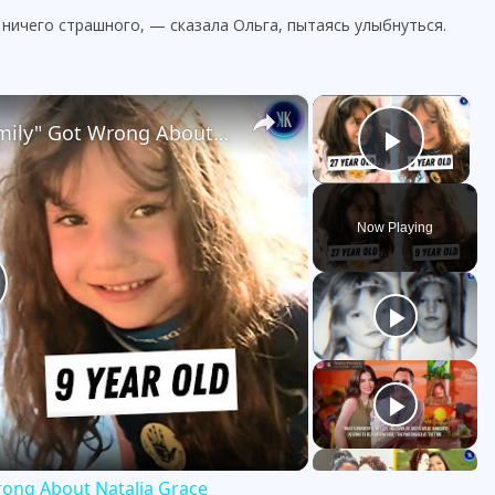
 ничего страшного, — сказала Ольга, пытаясь улыбнуться.
×
×
Everything "Good American Family" Got Wrong About Natalia Grace
Play V
Now Playing
rong About Natalia Grace