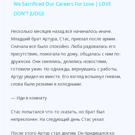
We Sacrificed Our Careers For Love | LOVE
a
DON'T JUDGE
y
Несколько месяцев назад всё начиналось иначе.
Младший брат Артура, Стас, приехал после армии.
Сначала всё было спокойно. Люба радовалась его
V
присутствию, помогала по дому, общалась с ним по-
дружески. Они смеялись, делились новостями,
i
готовили ужин. Но однажды, вернувшись с работы,
Артур увидел их вместе. Его взгляд вспыхнул гневом,
слова были резкими и холодными:
d
— Иди в комнату.
e
Стас попытался что-то сказать, но брат был
непреклонен. На следующий день Стас уехал.
o
После этого Артур стал другим. Он придирался ко