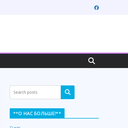
Search
**О НАС БОЛЬШЕ!**
О нас