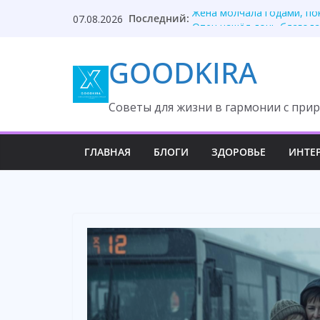
Skip
Последний:
Жена молчала годами, по
07.08.2026
to
Отец нашёл дочь благода
Развод из-за миллиона о
content
GOODKIRA
Правда разрушила девятн
Невестка молчала, правд
Cоветы для жизни в гармонии с прир
ГЛАВНАЯ
БЛОГИ
ЗДОРОВЬЕ
ИНТЕ