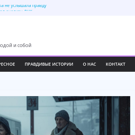
ка не услышала правду
ря анализу ДНК
казался ошибкой
адцать лет брака
а спасла всю семью
одой и собой
РЕСНОЕ
ПРАВДИВЫЕ ИСТОРИИ
О НАС
КОНТАКТ