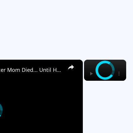
×
×
My Brother Took Everything After Mom Died... Until He Read the Will