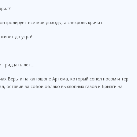
арил?
онтролирует все мои доходы, а свекровь кричит:
живет до утра!
и тридцать лет…
чах Веры и на капюшоне Артема, который сопел носом и тер
л, оставив за собой облако выхлопных газов и брызги на