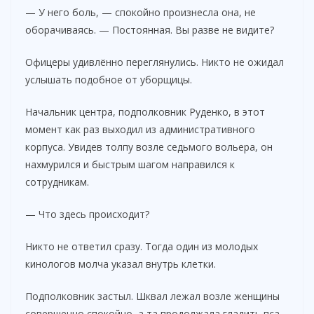
— У него боль, — спокойно произнесла она, не
оборачиваясь. — Постоянная. Вы разве не видите?
Офицеры удивлённо переглянулись. Никто не ожидал
услышать подобное от уборщицы.
Начальник центра, подполковник Руденко, в этот
момент как раз выходил из административного
корпуса. Увидев толпу возле седьмого вольера, он
нахмурился и быстрым шагом направился к
сотрудникам.
— Что здесь происходит?
Никто не ответил сразу. Тогда один из молодых
кинологов молча указал внутрь клетки.
Подполковник застыл. Шквал лежал возле женщины
совершенно спокойно, а та продолжала гладить пса