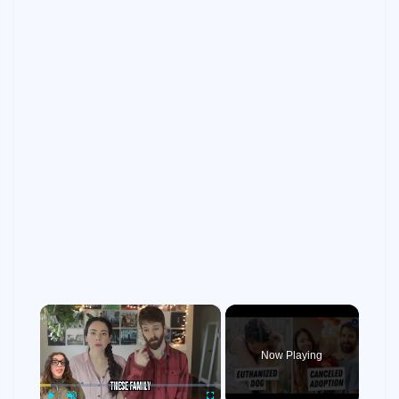
×
Now Playing