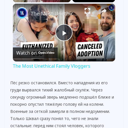
×
Play
Unmute
Fullscreen
The Most Unethical Family Vloggers
P
Watch on
l
The Most Unethical Family Vloggers
a
Пёс резко остановился. Вместо нападения из его
груди вырвался тихий жалобный скулёж. Через
y
секунду огромный зверь медленно подошёл ближе и
покорно опустил тяжёлую голову ей на колени.
V
Военные за сеткой замерли в полном недоумении.
Только Шквал сразу понял то, чего не знали
i
остальные: перед ним стоял человек, которого