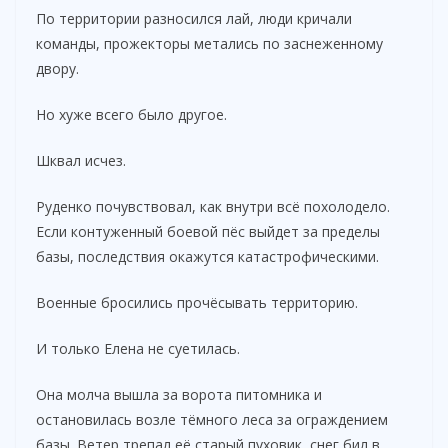
По территории разносился лай, люди кричали
команды, прожекторы метались по заснеженному
двору.
Но хуже всего было другое.
Шквал исчез.
Руденко почувствовал, как внутри всё похолодело.
Если контуженный боевой пёс выйдет за пределы
базы, последствия окажутся катастрофическими.
Военные бросились прочёсывать территорию.
И только Елена не суетилась.
Она молча вышла за ворота питомника и
остановилась возле тёмного леса за ограждением
базы. Ветер трепал её старый пуховик, снег бил в