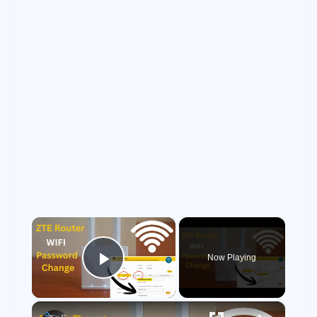
×
Now Playing
Play Video
×