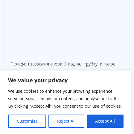
Телефон зазвонил снова. Я поднял трубку, и голос
сказал:
— Время пришло. Ты должен увидеть.
We value your privacy
We use cookies to enhance your browsing experience,
С этими словами из тёмного угла комнаты появилась
serve personalised ads or content, and analyse our traffic.
фигура, которую я никогда раньше не видел. Высокая,
By clicking "Accept All", you consent to our use of cookies.
с длинными руками и черной маской на лице, оно
двигалось беззвучно, словно скользило по полу. Моя
Customise
Reject All
Accept All
соседка повернулась к нему и кивнула. Я
почувствовал, что моя квартира стала ареной