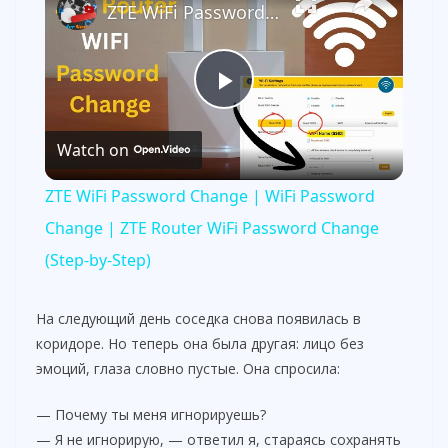
ZTE WiFi Password Change | WiFi Password Change | ZTE Router WiFi Password Change (Step-by-Step)
P
Watch on
l
ZTE WiFi Password Change | WiFi Password
a
Change | ZTE Router WiFi Password Change
(Step-by-Step)
y
На следующий день соседка снова появилась в
V
коридоре. Но теперь она была другая: лицо без
эмоций, глаза словно пустые. Она спросила:
i
— Почему ты меня игнорируешь?
— Я не игнорирую, — ответил я, стараясь сохранять