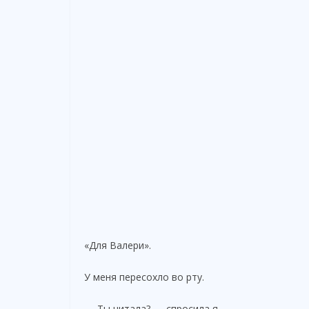
«Для Валери».
У меня пересохло во рту.
— Ты читала? — спросила я.