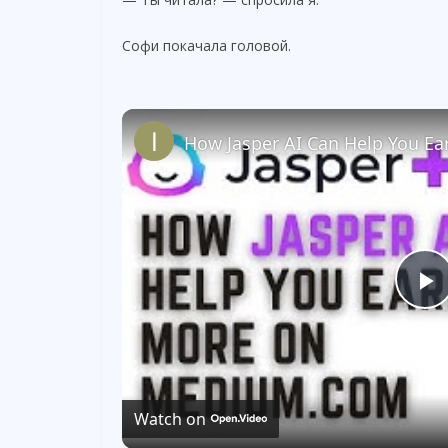
Софи покачала головой.
How Jasper AI Can Help You E
P
l
Watch on
a