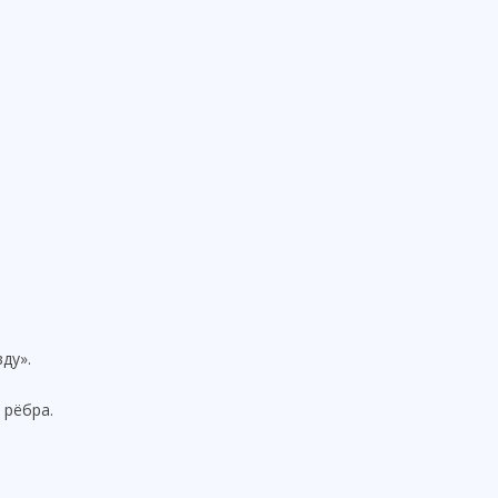
ду».
 рёбра.