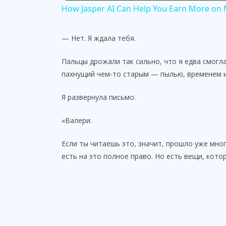
How Jasper AI Can Help You Earn More o
y
— Нет. Я ждала тебя.
V
Пальцы дрожали так сильно, что я едва смогл
пахнущий чем-то старым — пылью, временем 
i
Я развернула письмо.
d
«Валери.
e
Если ты читаешь это, значит, прошло уже мно
есть на это полное право. Но есть вещи, кото
o