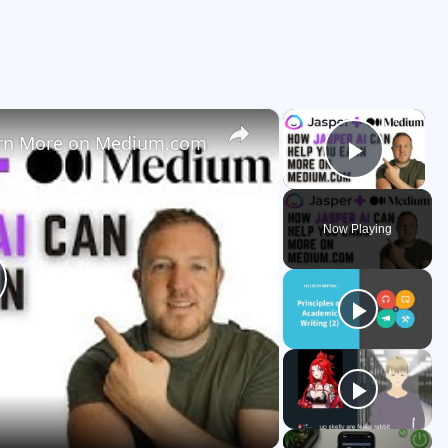
×
×
arn More on Medium.com
Play V
Now Playing