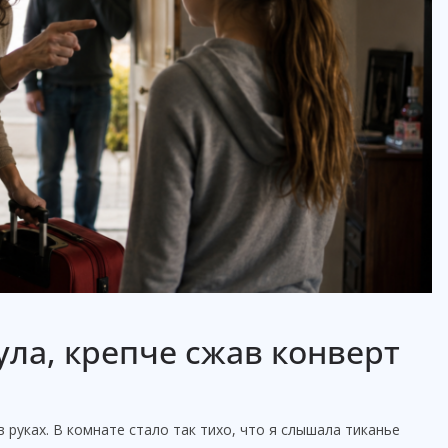
ула, крепче сжав конверт
 руках. В комнате стало так тихо, что я слышала тиканье