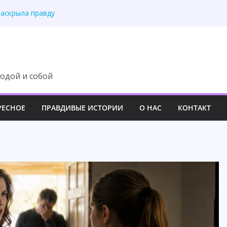
ску богатой семьи
раскрыла правду
лась тайна отца
ь над молодой семьёй
вила свекровь на место
одой и собой
РЕСНОЕ
ПРАВДИВЫЕ ИСТОРИИ
О НАС
КОНТАКТ