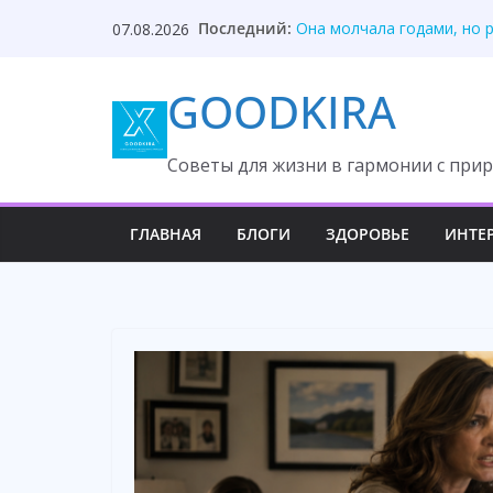
Skip
Секрет отца разрушил ма
Последний:
07.08.2026
to
Она молчала годами, но 
Сын прятал вилки, раскры
content
GOODKIRA
Свекровь потеряла власт
Невестка спокойно поста
Cоветы для жизни в гармонии с прир
ГЛАВНАЯ
БЛОГИ
ЗДОРОВЬЕ
ИНТЕ