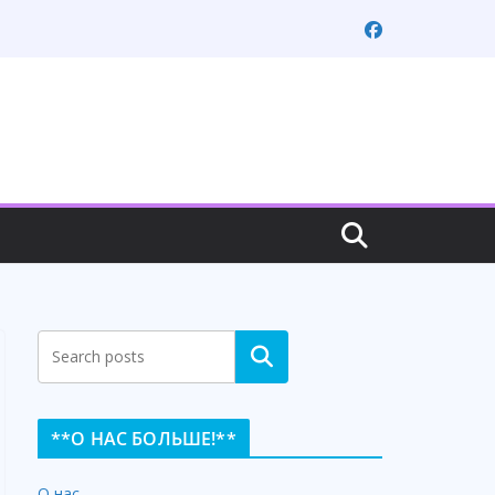
Search
**О НАС БОЛЬШЕ!**
О нас