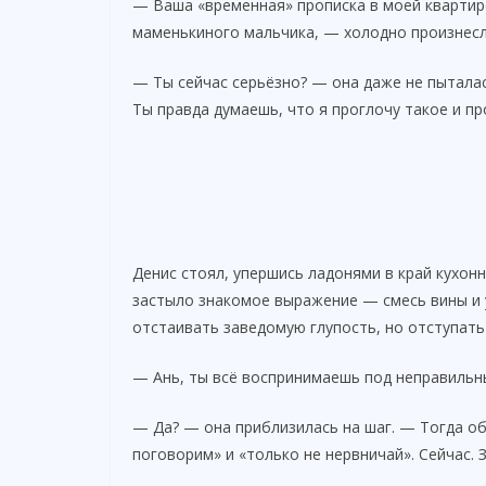
— Ваша «временная» прописка в моей квартире
маменькиного мальчика, — холодно произнесл
— Ты сейчас серьёзно? — она даже не пыталас
Ты правда думаешь, что я проглочу такое и пр
Денис стоял, упершись ладонями в край кухонн
застыло знакомое выражение — смесь вины и 
отстаивать заведомую глупость, но отступать
— Ань, ты всё воспринимаешь под неправильны
— Да? — она приблизилась на шаг. — Тогда об
поговорим» и «только не нервничай». Сейчас. 