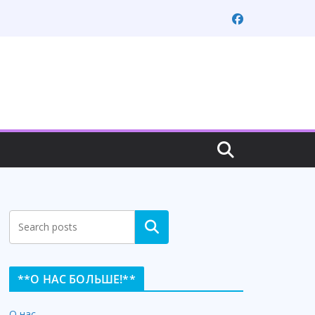
Search
**О НАС БОЛЬШЕ!**
О нас