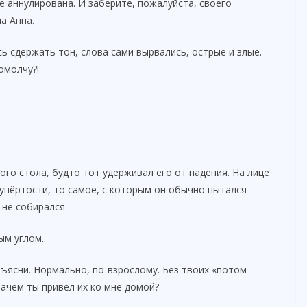
 аннулирована. И заберите, пожалуйста, своего
а Анна.
ь сдержать тон, слова сами вырвались, острые и злые. —
омолчу?!
ого стола, будто тот удерживал его от падения. На лице
упёртости, то самое, с которым он обычно пытался
 не собирался.
м углом..
ъясни. Нормально, по-взрослому. Без твоих «потом
Зачем ты привёл их ко мне домой?