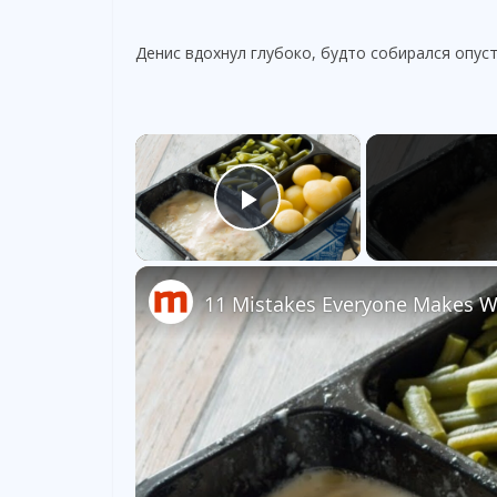
Денис вдохнул глубоко, будто собирался опуст
×
Play Video
11 Mistakes Everyone Makes W