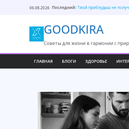
Skip
Последний:
Твой приблудыш не получ
06.08.2026
to
Они забыли, кто оплатил
Один торт изменил судьб
content
GOODKIRA
Она ждала измену, но вс
После унижения невестка
Cоветы для жизни в гармонии с прир
ГЛАВНАЯ
БЛОГИ
ЗДОРОВЬЕ
ИНТЕ