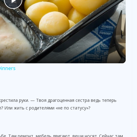
P
l
a
y
Dinners
V
i
крестила руки. — Твоя драгоценная сестра ведь теперь
л? Или жить с родителями «не по статусу»?
d
ьбе. Там ремонт, мебель двигают, вещи носят. Сейчас там