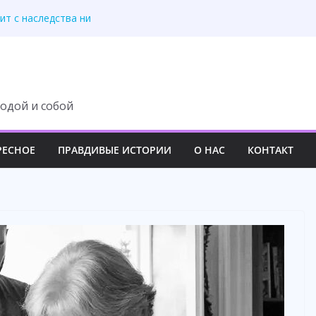
ит с наследства ни
 роскошный вечер
у семьи навсегда
третила правду
 изменила свою жизнь
одой и собой
РЕСНОЕ
ПРАВДИВЫЕ ИСТОРИИ
О НАС
КОНТАКТ