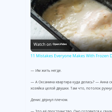
Watch on
11 Mistakes Everyone Makes With Frozen 
— Им жить негде.
— А Оксанина квартира куда делась? — Анна с
хозяйка целой двушки. Там что, потолок рухну
Денис дёрнул плечом.
— Это её пространство. Оно готовится к свад