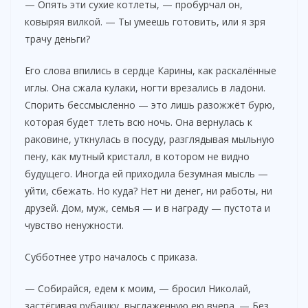
— Опять эти сухие котлеты, — пробурчал он,
ковыряя вилкой. — Ты умеешь готовить, или я зря
y
трачу деньги?
V
Его слова впились в сердце Карины, как раскалённые
иглы. Она сжала кулаки, ногти врезались в ладони.
Спорить бессмысленно — это лишь разожжёт бурю,
i
которая будет тлеть всю ночь. Она вернулась к
раковине, уткнулась в посуду, разглядывая мыльную
d
пену, как мутный кристалл, в котором не видно
будущего. Иногда ей приходила безумная мысль —
e
уйти, сбежать. Но куда? Нет ни денег, ни работы, ни
друзей. Дом, муж, семья — и в награду — пустота и
чувство ненужности.
o
Субботнее утро началось с приказа.
— Собирайся, едем к моим, — бросил Николай,
застёгивая рубашку, выглаженную ею вчера. — Без