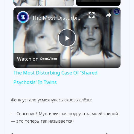
×
The Most Disturbing Case Of 'Shared Psychosis' In Twins
P
Watch on
l
The Most Disturbing Case Of 'Shared
a
Psychosis' In Twins
y
Женя устало усмехнулась сквозь слёзы:
— Спасение? Муж и лучшая подруга за моей спиной
V
— это теперь так называется?