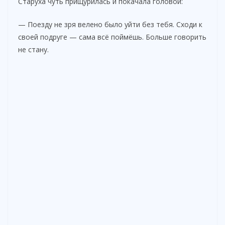
i
Старуха чуть прищурилась и покачала головой:
— Поезду не зря велено было уйти без тебя. Сходи к
d
своей подруге — сама всё поймёшь. Больше говорить
не стану.
e
o