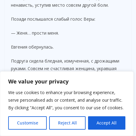
ненависть, уступив место совсем другой боли.
Позади послышался слабый голос Веры:
— Женя… прости меня.
Евгения обернулась.
Подруга сидела бледная, измученная, с дрожащими
руками. Совсем не счастливая женщина, укравшая
чужого мужа, а человек, который отчаянно цеплялся
We value your privacy
за последние месяцы жизни.
We use cookies to enhance your browsing experience,
serve personalised ads or content, and analyse our traffic.
By clicking "Accept All", you consent to our use of cookies.
Customise
Reject All
Accept All