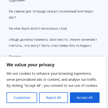
судьбами?
На самом дне тетради лежал сложенный вчетверо
лист.
На нём было всего несколько слов.
«Люди должны помнить своё место. Иначе начинают
считать, что могут быть счастливы без оглядки.»
Подпись.
We value your privacy
Мария Семёновна.
We use cookies to enhance your browsing experience,
Я сидела с этим листком до рассвета.
serve personalised ads or content, and analyse our traffic.
By clicking "Accept All", you consent to our use of cookies.
А утром раздался звонок в дверь.
Customise
Reject All
Accept All
Резкий.