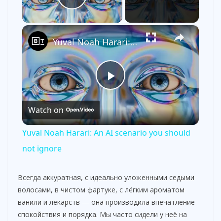
Play Video
×
Yuval Noah Harari: An AI scenario you should not ignore
P
Watch on
l
Yuval Noah Harari: An AI scenario you should
a
not ignore
y
Всегда аккуратная, с идеально уложенными седыми
волосами, в чистом фартуке, с лёгким ароматом
ванили и лекарств — она производила впечатление
V
спокойствия и порядка. Мы часто сидели у неё на