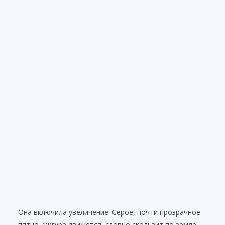
Она включила увеличение. Серое, почти прозрачное
пятно. Фигура движется, словно скользит по земле.