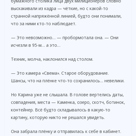
бумажного столика лица двух милиционеров словно
выскакивали из кадра — чёткие, но с какой-то
странной напряжённой линией, будто они понимали,
что за ними кто-то наблюдает.
— Это невозможно… — пробормотала она. — Они
исчезли в 95-м… а это…
Техник, молча, наклонился над столом.
— Это камера «Свема». Старое оборудование.
Шансы, что на плёнке что-то сохранилось… невелики.
Но Карина уже не слышала. В голове вертелись даты,
совпадения, места — Каменка, озеро, скотч, ботинок,
контейнер. Всё будто складывалось в какую-то
картину, которую никто не решался увидеть.
Она забрала плёнку и отправилась к себе в кабинет.