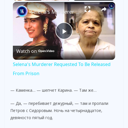
×
Selena's Murderer Requested To Be Released From Prison
P
Watch on
l
Selena's Murderer Requested To Be Released
a
From Prison
y
— Каменка… — шепчет Карина. — Там же…
— Да, — перебивает дежурный, — там и пропали
V
Петров с Сидоровым. Ночь на четырнадцатое,
девяносто пятый год.
i