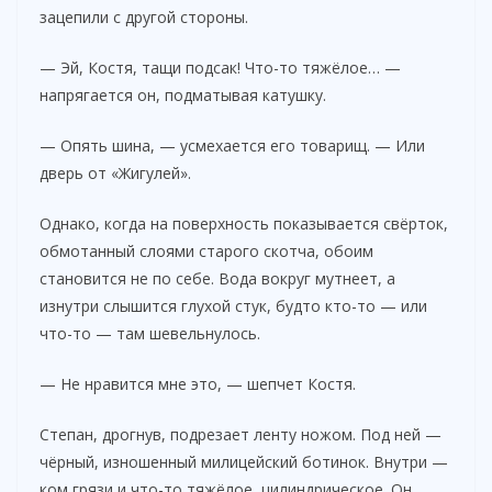
зацепили с другой стороны.
— Эй, Костя, тащи подсак! Что-то тяжёлое… —
напрягается он, подматывая катушку.
— Опять шина, — усмехается его товарищ. — Или
дверь от «Жигулей».
Однако, когда на поверхность показывается свёрток,
обмотанный слоями старого скотча, обоим
становится не по себе. Вода вокруг мутнеет, а
изнутри слышится глухой стук, будто кто-то — или
что-то — там шевельнулось.
— Не нравится мне это, — шепчет Костя.
Степан, дрогнув, подрезает ленту ножом. Под ней —
чёрный, изношенный милицейский ботинок. Внутри —
ком грязи и что-то тяжёлое, цилиндрическое. Он