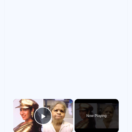
×
Now Playing
Play Video