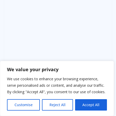
Ящик был металлический, покрытый ржавчиной. На
We value your privacy
крышке — едва различимые буквы «МВД». Внутри —
записи, журналы, документы 1995 года. И ботинки.
We use cookies to enhance your browsing experience,
Два чёрных, изношенных, ровно такие же, как тот,
serve personalised ads or content, and analyse our traffic.
что нашли Степан и Костя.
By clicking "Accept All", you consent to our use of cookies.
Карина открыла старую папку. Бумаги были исписаны
Customise
Reject All
Accept All
отчётами о наблюдениях. Там упоминались странные
светящиеся фигуры, движения без звука, странные