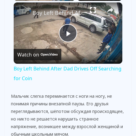
×
Boy Left Behind After Dad Drives Off Searching for Coin
P
Watch on
l
Boy Left Behind After Dad Drives Off Searching
a
for Coin
y
Мальчик слегка переминается с ноги на ногу, не
понимая причины внезапной паузы. Его друзья
переглядываются, шёпотом обсуждая происходящее,
V
но никто не решается нарушить странное
напряжение, возникшее между взрослой женщиной и
i
обычным школьным мячом.