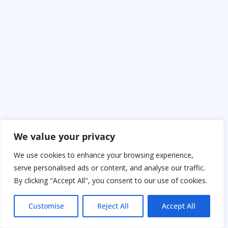
We value your privacy
We use cookies to enhance your browsing experience,
serve personalised ads or content, and analyse our traffic.
Внезапно память приносит ещё один фрагмент:
By clicking "Accept All", you consent to our use of cookies.
ночной разговор, голос, полный усталости, и слова,
произнесённые почти шёпотом. Тогда всё казалось
Customise
Reject All
Accept All
окончательным, без возможности возврата. Теперь
же этот момент выглядит как недописанная