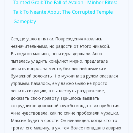
Tainted Grail: The Fall of Avalon - Minher Rites:
a
Talk To Neante About The Corrupted Temple
Gameplay
y
Сердце ушло в пятки. Повреждения казались
V
незначительными, но радости от этого никакой.
Выходя из машины, ноги едва держали. Анна
пыталась уладить конфликт мирно, предлагала
i
решить вопрос на месте, без лишней шумихи и
бумажной волокиты. Но мужчина за рулем оказался
d
упрямым. Казалось, ему важно было не просто
решить ситуацию, а выплеснуть раздражение,
доказать свою правоту. Пришлось вызвать
e
сотрудников дорожной службы и ждать их прибытия.
Анна чувствовала, как по спине пробежали мурашки.
o
Максим будет в ярости. Он ненавидел, когда кто-то
трогал его машину, а уж тем более попадал в аварию