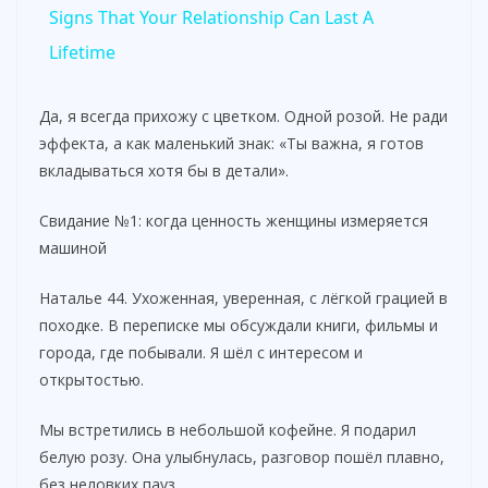
Signs That Your Relationship Can Last A
a
Lifetime
y
Да, я всегда прихожу с цветком. Одной розой. Не ради
эффекта, а как маленький знак: «Ты важна, я готов
вкладываться хотя бы в детали».
V
Свидание №1: когда ценность женщины измеряется
i
машиной
Наталье 44. Ухоженная, уверенная, с лёгкой грацией в
d
походке. В переписке мы обсуждали книги, фильмы и
города, где побывали. Я шёл с интересом и
e
открытостью.
Мы встретились в небольшой кофейне. Я подарил
o
белую розу. Она улыбнулась, разговор пошёл плавно,
без неловких пауз.