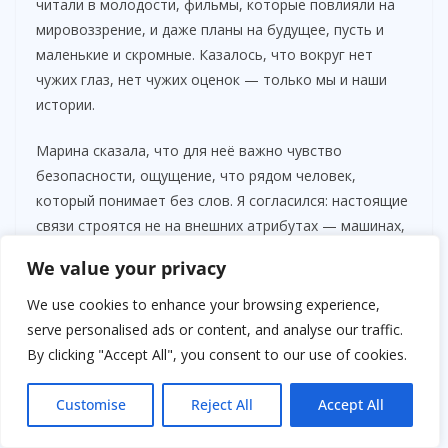
читали в молодости, фильмы, которые повлияли на
мировоззрение, и даже планы на будущее, пусть и
маленькие и скромные. Казалось, что вокруг нет
чужих глаз, нет чужих оценок — только мы и наши
истории.
Марина сказала, что для неё важно чувство
безопасности, ощущение, что рядом человек,
который понимает без слов. Я согласился: настоящие
связи строятся не на внешних атрибутах — машинах,
деньгах или статусе — а на внимании и умении быть
We value your privacy
рядом.
We use cookies to enhance your browsing experience,
В тот день я впервые почувствовал, как ценны
serve personalised ads or content, and analyse our traffic.
простые моменты: прогулка по тихому парку,
By clicking "Accept All", you consent to our use of cookies.
разговор о жизни, смех над шутками, которые
понятны только нам. Мы говорили о вещах, которые
Customise
Reject All
Accept All
не обсуждают на первых свиданиях, о страхах,
надеждах, маленьких радостях, которые делают