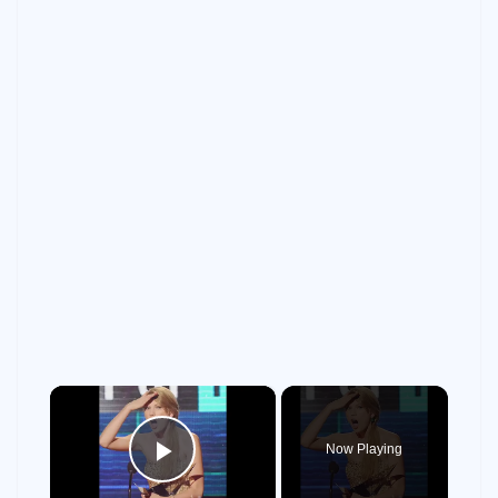
×
Now Playing
Play Video