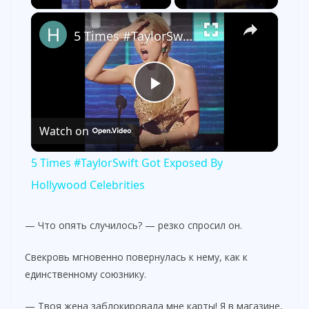
×
5 Times #TaylorSwift Got Exposed By Hollywood Celebrities
P
Watch on
l
5 Times #TaylorSwift Got Exposed By
a
Hollywood Celebrities
y
— Что опять случилось? — резко спросил он.
Свекровь мгновенно повернулась к нему, как к
V
единственному союзнику.
— Твоя жена заблокировала мне карты! Я в магазине,