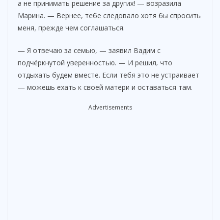
V
а не принимать решение за других! — возразила
Марина. — Вернее, тебе следовало хотя бы спросить
меня, прежде чем соглашаться.
i
— Я отвечаю за семью, — заявил Вадим с
d
подчёркнутой уверенностью. — И решил, что
отдыхать будем вместе. Если тебя это не устраивает
— можешь ехать к своей матери и оставаться там.
e
Advertisements
o