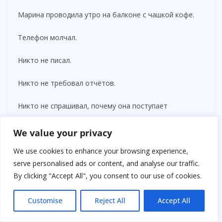
Марина проводила утро на балконе с чашкой кофе.
Телефон молчал.
Никто не писал.
Никто не требовал отчётов.
Никто не спрашивал, почему она поступает
неправильно.
We value your privacy
Это ощущение свободы казалось непривычным.
We use cookies to enhance your browsing experience,
serve personalised ads or content, and analyse our traffic.
Вечером она открыла сайт туристического агентства
By clicking "Accept All", you consent to our use of cookies.
и неожиданно купила себе другой тур.
Не в Черногорию.
Customise
Reject All
Accept All
В Португалию.