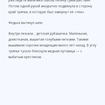
разглядеть мальчика сквозь пелену сумасшествия.
Потом одной рукой аккуратно подвинула в сторону
край тряпки, в которую был завернут её «тюк».
Федька вытянул шею.
Внутри лежала… детская рубашечка. Маленькая,
домотканая, вышитая голубыми нитками. Такими
вышивали сорочки младенцам много лет назад. В углу
тряпки тускло блеснула медная пуговица — с
выбитым крестиком.