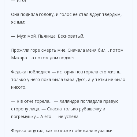
— Кто?
Она подняла голову, и голос её стал вдруг твёрдым,
ясным:
— Муж мой. Пьяница. Бесноватый.
Прожгли горе смерть мне. Сначала меня бил… потом
Макара… а потом дом поджёг.
Федька побледнел — история повторяла его жизнь,
только у него пока была баба Дуся, а у тётки не было
никого.
— Я в огне горела… — Халяндра погладила правую
сторону лица. — Спасла только рубашечку и
погремушку… А его — не успела.
Федька ощутил, как по коже побежали мурашки.