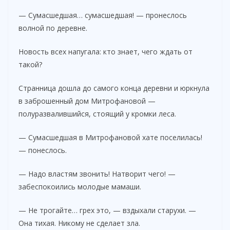
d
— Сумасшедшая… сумасшедшая! — пронеслось
волной по деревне.
e
Новость всех напугала: кто знает, чего ждать от
такой?
o
Странница дошла до самого конца деревни и юркнула
в заброшенный дом Митрофановой —
полуразвалившийся, стоящий у кромки леса.
— Сумасшедшая в Митрофановой хате поселилась!
— понеслось.
— Надо властям звонить! Натворит чего! —
забеспокоились молодые мамаши.
— Не трогайте… грех это, — вздыхали старухи. —
Она тихая. Никому не сделает зла.