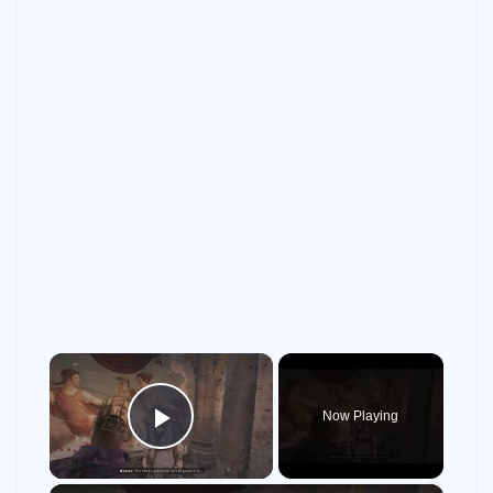
×
Now Playing
Play Video
×