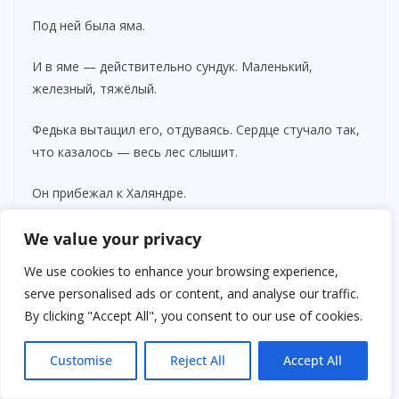
Под ней была яма.
И в яме — действительно сундук. Маленький,
железный, тяжёлый.
Федька вытащил его, отдуваясь. Сердце стучало так,
что казалось — весь лес слышит.
Он прибежал к Халяндре.
Та уже ждала.
We value your privacy
We use cookies to enhance your browsing experience,
— Открывай, — сказала она.
serve personalised ads or content, and analyse our traffic.
By clicking "Accept All", you consent to our use of cookies.
Ключ подошёл идеально.
В сундуке лежали:
Customise
Reject All
Accept All