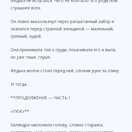
Федька не испугался. Чего её бояться? Его родители
страшнее всех.
Он ловко выскользнул через расшатанный забор и
оказался перед странной женщиной — маленький,
грязный, худой.
Она прижимала тюк к груди, покачивала его и выла,
но уже тише, глуше.
Федька молча стоял перед ней, сложив руки за спину.
И тогда…
**ПРОДОЛЖЕНИЕ — ЧАСТЬ I
«ТЮК»**
Халяндра наклонила голову, словно стараясь