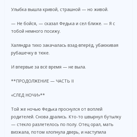
Улыбка вышла кривой, страшной — но живой.
— Не бойся, — сказал Федька и сел ближе. — Я с
тобой немного посижу.
Халяндра тихо закачалась взад-вперёд, убаюкивая
рубашечку в тюке.
И впервые за всё время — не выла.
**ПРОДОЛЖЕНИЕ — ЧАСТЬ II
«СЛЕД НОЧИ»**
Той же ночью Федька проснулся от воплей
родителей. Снова дрались. Кто-то швырнул бутылку
— стекло разлетелось по полу. Отец орал, мать
визжала, потом хлопнула дверь, и наступила