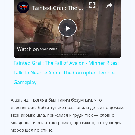
Tainted Grail: The Fall of Avalon - Minher Rites: Talk To Neante About The Corrupted Temple Gameplay
P
Watch on
l
Tainted Grail: The Fall of Avalon - Minher Rites:
a
Talk To Neante About The Corrupted Temple
Gameplay
y
А взгляд… Взгляд был таким безумным, что
V
деревенские бабы тут же позагоняли детей по домам.
Незнакомка шла, прижимая к груди тюк — словно
младенца, и выла так громко, протяжно, что у людей
i
мороз шёл по спине.