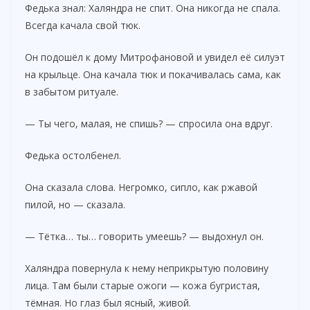
Федька знал: Халяндра не спит. Она никогда не спала.
Всегда качала свой тюк.
Он подошёл к дому Митрофановой и увидел её силуэт
на крыльце. Она качала тюк и покачивалась сама, как
в забытом ритуале.
— Ты чего, малая, не спишь? — спросила она вдруг.
Федька остолбенел.
Она сказала слова. Негромко, сипло, как ржавой
пилой, но — сказала.
— Тётка… ты… говорить умеешь? — выдохнул он.
Халяндра повернула к нему неприкрытую половину
лица. Там были старые ожоги — кожа бугристая,
тёмная. Но глаз был ясный, живой.