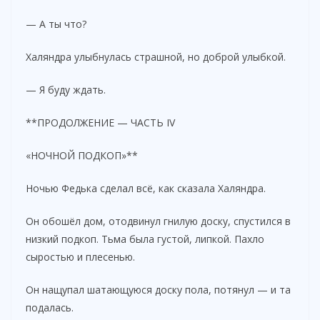
— А ты что?
Халяндра улыбнулась страшной, но доброй улыбкой.
— Я буду ждать.
**ПРОДОЛЖЕНИЕ — ЧАСТЬ IV
«НОЧНОЙ ПОДКОП»**
Ночью Федька сделал всё, как сказала Халяндра.
Он обошёл дом, отодвинул гнилую доску, спустился в
низкий подкоп. Тьма была густой, липкой. Пахло
сыростью и плесенью.
Он нащупал шатающуюся доску пола, потянул — и та
подалась.