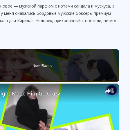
 новое — мужской парфюм с нотами сандала и мускуса, а
х у меня оказались бордовые мужские боксеры премиум-
пала для Кирилла. Человек, прикованный к постели, не мог
Now Playing
×
aight Made Him Go Crazy