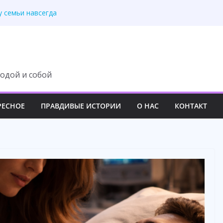
у семьи навсегда
третила правду
 изменила свою жизнь
ит с наследства ни
 роскошный вечер
одой и собой
РЕСНОЕ
ПРАВДИВЫЕ ИСТОРИИ
О НАС
КОНТАКТ