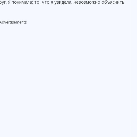
круг. Я понимала: то, что я увидела, невозможно объяснить
e
Advertisements
o