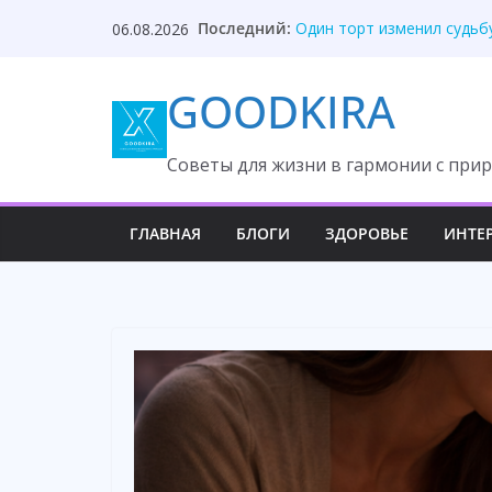
Skip
Последний:
Один торт изменил судьб
06.08.2026
to
Она ждала измену, но вс
После унижения невестка
content
GOODKIRA
Твой приблудыш не получ
Они забыли, кто оплатил
Cоветы для жизни в гармонии с прир
ГЛАВНАЯ
БЛОГИ
ЗДОРОВЬЕ
ИНТЕ