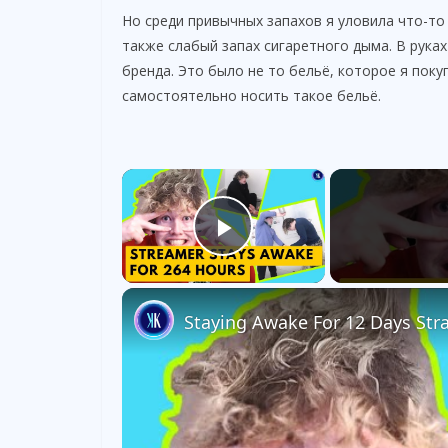
Но среди привычных запахов я уловила что-то
также слабый запах сигаретного дыма. В рука
бренда. Это было не то бельё, которое я поку
самостоятельно носить такое бельё.
×
Play Video
Staying Awake For 12 Days Str