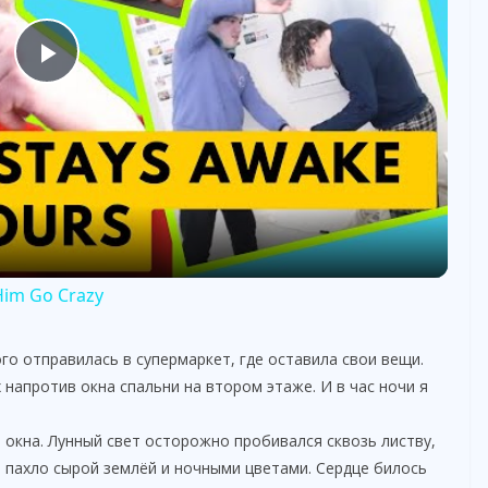
P
l
a
y
Him Go Crazy
V
го отправилась в супермаркет, где оставила свои вещи.
 напротив окна спальни на втором этаже. И в час ночи я
i
от окна. Лунный свет осторожно пробивался сквозь листву,
е пахло сырой землёй и ночными цветами. Сердце билось
d