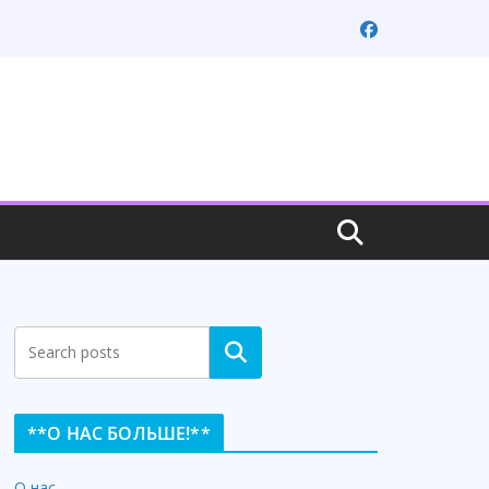
Search
**О НАС БОЛЬШЕ!**
О нас