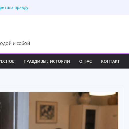
третила правду
 изменила свою жизнь
ит с наследства ни
 роскошный вечер
у семьи навсегда
одой и собой
РЕСНОЕ
ПРАВДИВЫЕ ИСТОРИИ
О НАС
КОНТАКТ