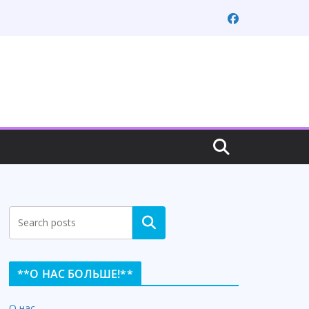
Search
**О НАС БОЛЬШЕ!**
О нас