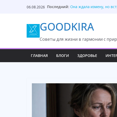
Skip
Последний:
Она ждала измену, но вс
06.08.2026
to
После унижения невестка
Твой приблудыш не получ
content
GOODKIRA
Они забыли, кто оплатил
Один торт изменил судьб
Cоветы для жизни в гармонии с прир
ГЛАВНАЯ
БЛОГИ
ЗДОРОВЬЕ
ИНТЕ