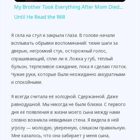
My Brother Took Everything After Mom Died...
a
Until He Read the Will
y
Я села на стул и закрыла глаза. В голове начали
всплывать обрывки воспоминаний: тихие шаги за
дверью, негромкий стук, осторожный голос,
V
спрашивающий, сплю ли я. Ложка у губ, тёплый
бульон, терпеливое ожидание, пока я сделаю глоток.
i
Чужие руки, которые были неожиданно аккуратными
и спокойными.
d
Я всегда считала её холодной. Сдержанной. Даже
равнодушной. Мы никогда не были близки. С первого
e
дня её появления в жизни моего сына между нами
словно возникла невидимая стена. Я видела в ней
o
угрозу — молодую, уверенную, слишком правильную.
Мне казалось, что она забирает у меня сына,