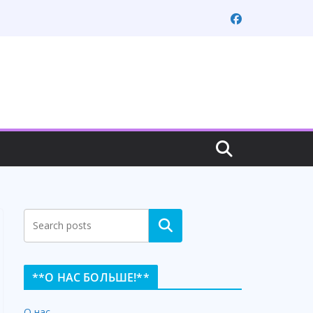
Search
**О НАС БОЛЬШЕ!**
О нас