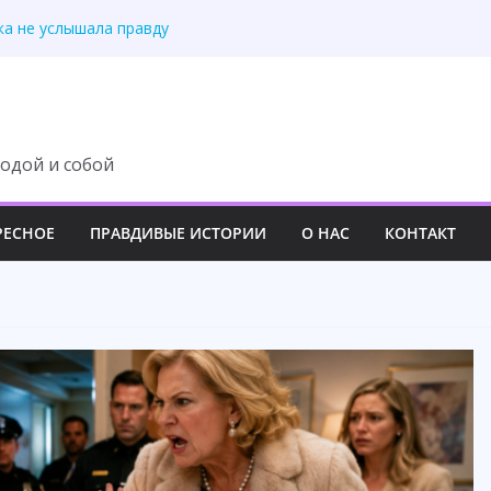
ка не услышала правду
ря анализу ДНК
е похорон мужа
е навсегда сам
ный план свекрови
одой и собой
РЕСНОЕ
ПРАВДИВЫЕ ИСТОРИИ
О НАС
КОНТАКТ