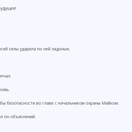
будущее!
всей силы ударила по ней ладонью.
игнал.
новь.
жбы безопасности во главе с начальником охраны Майком.
л он объяснений.