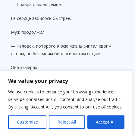
— Правда о моей семье.
Её сердце забилось быстрее.
Муж продолжил:
— Человек, которого я всю жизнь считал своим
отцом, не был моим биологическим отцом.
Она замерла.
We value your privacy
Незнакомец у двери тоже напрягся.
We use cookies to enhance your browsing experience,
— Моей бабушке пришлось скрывать правду много
serve personalised ads or content, and analyse our traffic.
лет назад. Настоящим отцом моего отца был Андрей
By clicking "Accept All", you consent to our use of cookies.
Воронов.
Customise
Reject All
Accept All
В палате стало тихо.