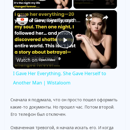
Play Video
×
I Gave Her Everything. She Gave Herself to Another Man | Wistaloom
P
Watch on
l
I Gave Her Everything. She Gave Herself to
a
Another Man | Wistaloom
y
Сначала я подумала, что он просто пошел оформить
какие-то документы. Но прошел час. Потом второй.
Его телефон был отключен.
V
Охваченная тревогой, я начала искать его. И когда