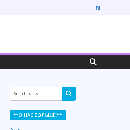
Search
**О НАС БОЛЬШЕ!**
О нас