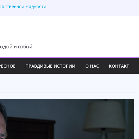
собственной жадности
 всех взрослых вокруг
почку моей матери.
с доила! – заявила
ульманина и уехала
одой и собой
РЕСНОЕ
ПРАВДИВЫЕ ИСТОРИИ
О НАС
КОНТАКТ