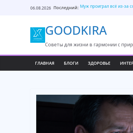
Skip
Последний:
Муж проиграл всё из-за 
06.08.2026
to
Мальчик оказался мудрее
Мой муж сказал: «Отдай 
content
GOODKIRA
Ваша родня постоянно на
Дочь вышла замуж за мус
Cоветы для жизни в гармонии с прир
ГЛАВНАЯ
БЛОГИ
ЗДОРОВЬЕ
ИНТЕ