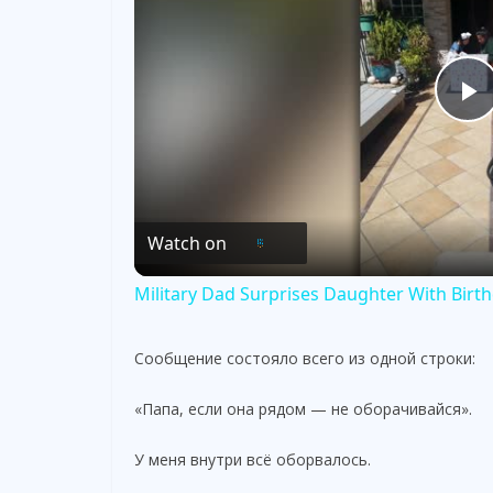
P
l
Watch on
a
Military Dad Surprises Daughter With Bir
y
Сообщение состояло всего из одной строки:
V
«Папа, если она рядом — не оборачивайся».
i
У меня внутри всё оборвалось.