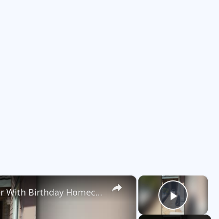
×
×
Military Dad Surprises Daughter With Birthday Homecoming | Happily TV
Play V