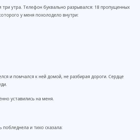
ли три утра. Телефон буквально разрывался: 18 пропущенных
которого у меня похолодело внутри:
елся и помчался к ней домой, не разбирая дороги. Сердце
уди.
ённо уставились на меня.
 побледнела и тихо сказала: