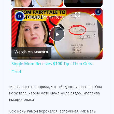
×
Single Mom Receives $10K Tip - Then Gets Fired
P
Watch on
l
Single Mom Receives $10K Tip - Then Gets
a
Fired
y
Мария часто говорила, что «бедность заразна». Она
не хотела, чтобы мать мужа жила рядом, «портила
имидж» семьи.
V
Всю ночь Рамон ворочался, вспоминая, как мать