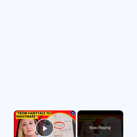
×
Now Playing
Play Video