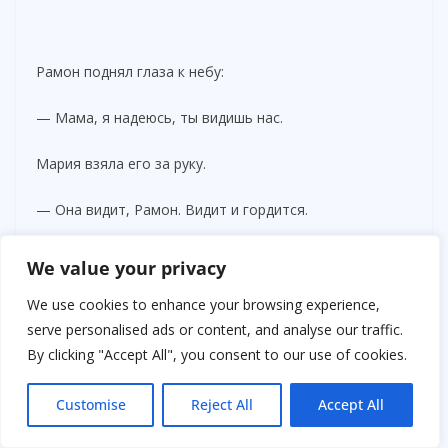
Рамон поднял глаза к небу:
— Мама, я надеюсь, ты видишь нас.
Мария взяла его за руку.
— Она видит, Рамон. Видит и гордится.
Анна добавила тихо:
We value your privacy
— Иногда я думаю, что этот дождь — это её руки.
We use cookies to enhance your browsing experience,
Она всё ещё гладит нас по голове.
serve personalised ads or content, and analyse our traffic.
By clicking "Accept All", you consent to our use of cookies.
И правда — с неба начал падать мелкий дождь, как
будто кто-то поливал землю нежностью.
Customise
Reject All
Accept All
Часть тринадцатая. Послесловие