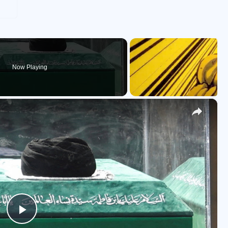
Now Playing
×
P