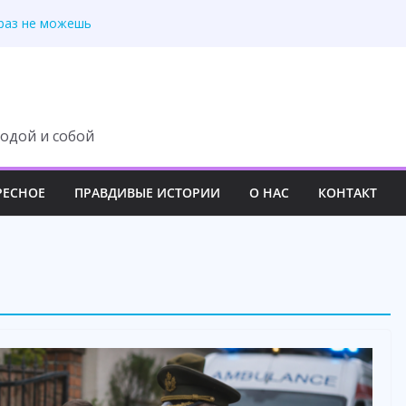
ессор не увидел шрам
 раз не можешь
 подслушала
ь дачу на свекровь
ал муж, и она ушла
одой и собой
РЕСНОЕ
ПРАВДИВЫЕ ИСТОРИИ
О НАС
КОНТАКТ