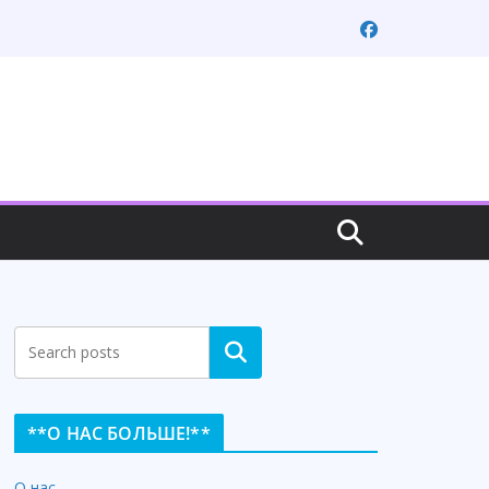
Search
**О НАС БОЛЬШЕ!**
О нас