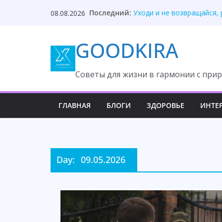
Skip
Последний:
Все смеялись, пока проф
08.08.2026
to
Уходи и не возвращайся,
Собираясь на дачу, Вика
content
GOODKIRA
Муж велел мне переписат
Ты здесь гостья», — сказ
Cоветы для жизни в гармонии с прир
ГЛАВНАЯ
БЛОГИ
ЗДОРОВЬЕ
ИНТЕ
Day:
09.05.2026