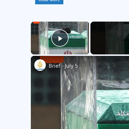
×
Play Video
Brief - July 5