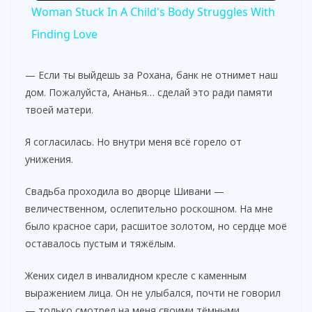
Woman Stuck In A Child's Body Struggles With
a
Finding Love
y
— Если ты выйдешь за Рохана, банк не отнимет наш
дом. Пожалуйста, Ананья… сделай это ради памяти
твоей матери.
V
Я согласилась. Но внутри меня всё горело от
i
унижения.
Свадьба проходила во дворце Шивани —
d
величественном, ослепительно роскошном. На мне
было красное сари, расшитое золотом, но сердце моё
e
оставалось пустым и тяжёлым.
Жених сидел в инвалидном кресле с каменным
o
выражением лица. Он не улыбался, почти не говорил
— только смотрел на меня своими тёмными,